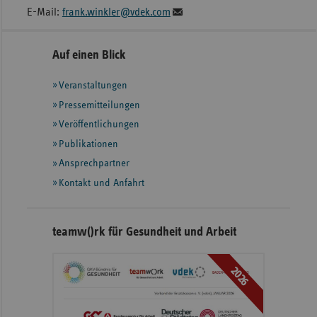
E-Mail:
frank.winkler@vdek.com
Seitennavigation
Seitenleiste
Auf einen Blick
mit
Veranstaltungen
weiteren
Informationen
Pressemitteilungen
Veröffentlichungen
Publikationen
Ansprechpartner
Kontakt und Anfahrt
teamw()rk für Gesundheit und Arbeit
2026