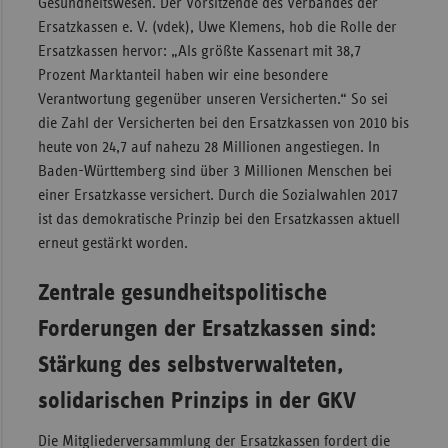
Gesundheitswesen. Der Vorsitzende des Verbandes der
Ersatzkassen e. V. (vdek), Uwe Klemens, hob die Rolle der
Sac
Ersatzkassen hervor: „Als größte Kassenart mit 38,7
Sac
Prozent Marktanteil haben wir eine besondere
An
Verantwortung gegenüber unseren Versicherten.“ So sei
Sch
die Zahl der Versicherten bei den Ersatzkassen von 2010 bis
Ho
heute von 24,7 auf nahezu 28 Millionen angestiegen. In
Baden-Württemberg sind über 3 Millionen Menschen bei
Thü
einer Ersatzkasse versichert. Durch die Sozialwahlen 2017
ist das demokratische Prinzip bei den Ersatzkassen aktuell
erneut gestärkt worden.
Zentrale gesundheitspolitische
Forderungen der Ersatzkassen sind:
Stärkung des selbstverwalteten,
solidarischen Prinzips in der GKV
Die Mitgliederversammlung der Ersatzkassen fordert die