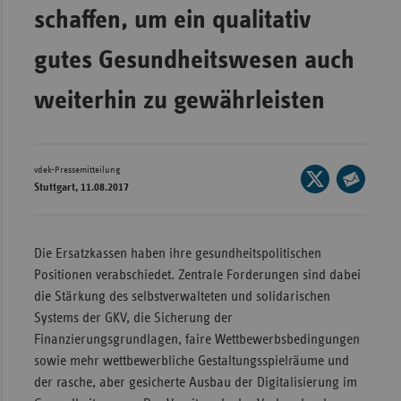
schaffen, um ein qualitativ
Wür
gutes Gesundheitswesen auch
Bay
Ber
weiterhin zu gewährleisten
Bre
Ha
vdek-Pressemitteilung
Seite
Hes
Stuttgart, 11.08.2017
auf
Seite
Mec
X
per
Vo
teilen
E-
Die Ersatzkassen haben ihre gesundheitspolitischen
Nie
Mail
Positionen verabschiedet. Zentrale Forderungen sind dabei
teilen
Nor
die Stärkung des selbstverwalteten und solidarischen
Wes
Systems der GKV, die Sicherung der
Finanzierungsgrundlagen, faire Wettbewerbsbedingungen
Rhe
sowie mehr wettbewerbliche Gestaltungsspielräume und
der rasche, aber gesicherte Ausbau der Digitalisierung im
Saa