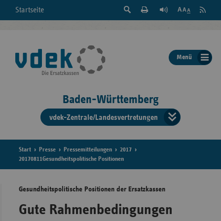
Suche
Seite
RSS
Startseite
Feed
einblenden
Drucken
abonni
Schrift
/
ausblenden
der
Menü
Seite
ändern
Baden-Württemberg
vdek-Zentrale/Landesvertretungen
Verband
der
Ersatzka
Start
Presse
Pressemitteilungen
2017
20170811Gesundheitspolitische Positionen
Gesundheitspolitische Positionen der Ersatzkassen
Bun
Gute Rahmenbedingungen