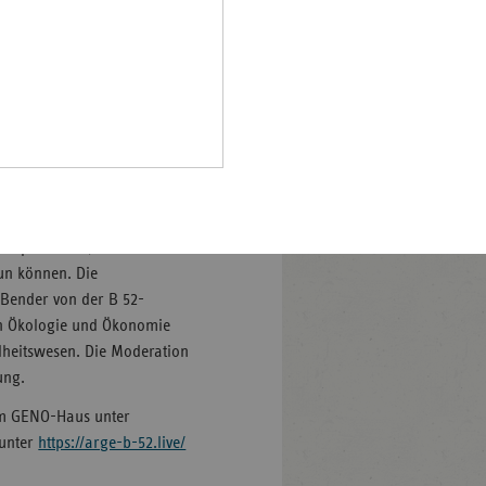
der Basis der Erkenntnisse
Pfalz
im Land übernehmen soll.
chaft“ des Landtags, MdL
rland
nquetekommission, wie
hsen
rden können.
hsen-
öpfarth, Vorsitzende des
halt
 Dominik Alscher,
leswig-
Stuttgart, und Dr. Jörg
lstein
ingen, Akteure aus der
spielen auf, was sie selbst
ringen
un können. Die
 Bender von der B 52-
on Ökologie und Ökonomie
dheitswesen. Die Moderation
ung.
 im GENO-Haus unter
 unter
https://arge-b-52.live/