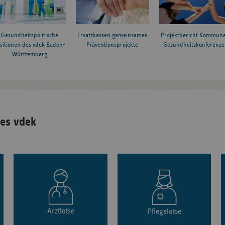
Gesundheitspolitische
Ersatzkassen gemeinsames
Projektbericht Kommuna
sitionen des vdek Baden-
Präventionsprojekte
Gesundheitskonferenze
Württemberg
es vdek
Arztlotse
Pflegelotse