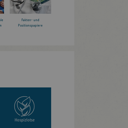
le
Fakten- und
n
Positionspapiere
Hospizlotse