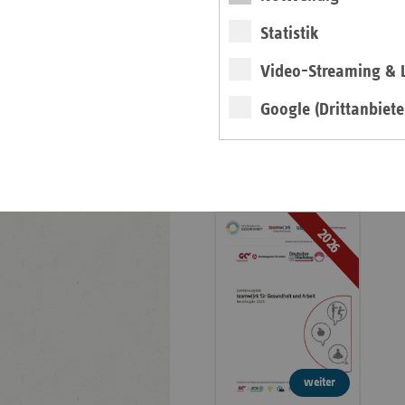
Veröffentlichungen
Statistik
Publikationen
Video-Streaming & L
Ansprechpartner
Kontakt und Anfahrt
Google (Drittanbiete
teamw()rk für
Gesundheit und Arbeit
2026
weiter