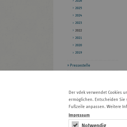
2026
2025
2024
2023
2022
2021
2020
2019
Pressestelle
Bildarchiv
Veröffentlichungen
Der vdek verwendet Cookies u
ermöglichen. Entscheiden Sie s
Seitenleiste
Auf einen Blick
Fußzeile anpassen. Weitere In
mit
Impressum
Veranstaltungen
weiteren
Notwendig
Informationen
Pressemitteilungen