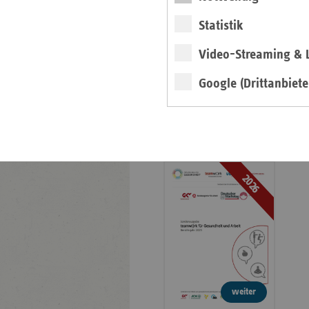
Veröffentlichungen
Statistik
Publikationen
Video-Streaming & L
Ansprechpartner
Kontakt und Anfahrt
Google (Drittanbiete
teamw()rk für
Gesundheit und Arbeit
2026
weiter