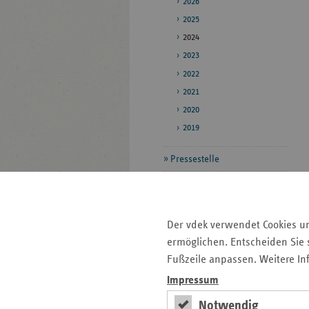
2026
2025
2024
2023
2022
2021
2020
2019
Pressestelle
Bildarchiv
Veröffentlichungen
Der vdek verwendet Cookies u
ermöglichen. Entscheiden Sie s
Seitenleiste
Auf einen Blick
Fußzeile anpassen. Weitere In
mit
Impressum
Veranstaltungen
weiteren
Notwendig
Informationen
Pressemitteilungen