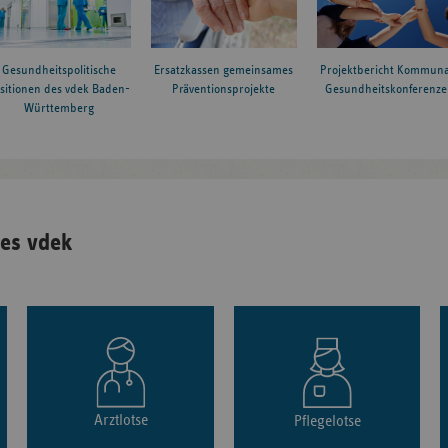
Gesundheitspolitische
Ersatzkassen gemeinsames
Projektbericht Kommuna
sitionen des vdek Baden-
Präventionsprojekte
Gesundheitskonferenze
Württemberg
es vdek
Arztlotse
Pflegelotse