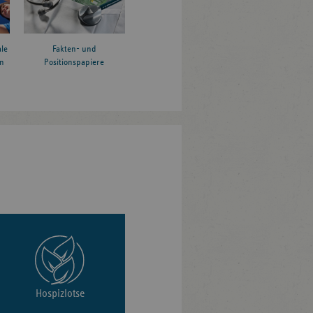
le
Fakten- und
n
Positionspapiere
Hospizlotse