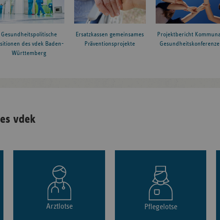
Gesundheitspolitische
Ersatzkassen gemeinsames
Projektbericht Kommuna
sitionen des vdek Baden-
Präventionsprojekte
Gesundheitskonferenze
Württemberg
es vdek
Arztlotse
Pflegelotse