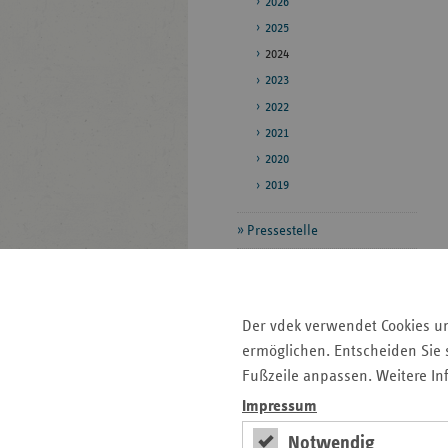
2026
2025
2024
2023
2022
2021
2020
2019
Pressestelle
Bildarchiv
Veröffentlichungen
Der vdek verwendet Cookies u
ermöglichen. Entscheiden Sie s
Seitenleiste
Auf einen Blick
Fußzeile anpassen. Weitere In
mit
Impressum
Veranstaltungen
weiteren
Notwendig
Informationen
Pressemitteilungen