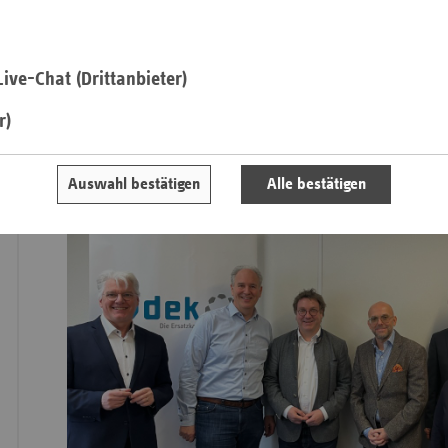
MdL Dr. Preusch (CDU): "
Wir haben im Land keine Modellier
Auswirkungsanalysen." Zum Transformationsfonds: „Nicht akz
Saa
der Krankenhausstrukturfonds für zehn Jahre aus der Liquidi
ive-Chat (Drittanbieter)
Sac
Gesundheitsfonds finanziert werden soll.
Sac
r)
An
Sch
Auswahl bestätigen
Alle bestätigen
Ho
Thü