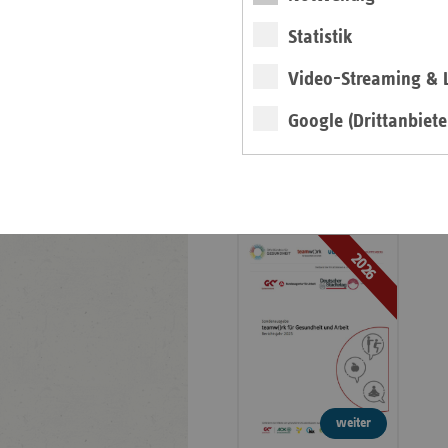
Veröffentlichungen
Statistik
Publikationen
Video-Streaming & L
Ansprechpartner
Kontakt und Anfahrt
Google (Drittanbiete
teamw()rk für
Gesundheit und Arbeit
2026
weiter