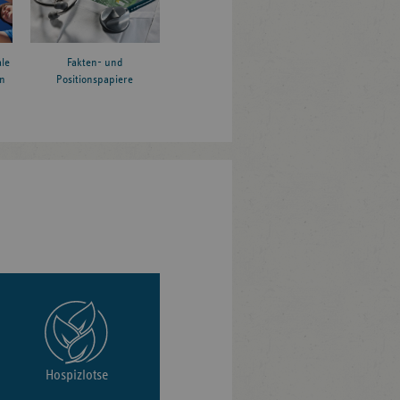
le
Fakten- und
n
Positionspapiere
Hospizlotse