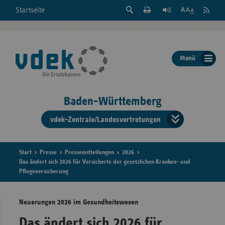
Suche
Seite
RSS
Startseite
Feed
einblenden
Drucken
abonni
Schrift
/
ausblenden
der
Menü
Seite
ändern
Baden-Württemberg
vdek-Zentrale/Landesvertretungen
Verband
der
Ersatzka
Start
Presse
Pressemitteilungen
2026
Das ändert sich 2026 für Versicherte der gesetzlichen Kranken- und
Pflegeversicherung
Bun
Neuerungen 2026 im Gesundheitswesen
Das ändert sich 2026 für