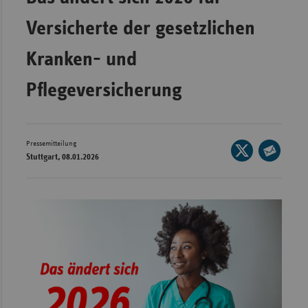
Wür
Versicherte der gesetzlichen
Bay
Kranken- und
Ber
Pflegeversicherung
Bre
Ha
Hes
Pressemitteilung
Seite
Stuttgart, 08.01.2026
Mec
auf
Seite
Vo
X
per
teilen
Nie
E-
Mail
Nor
teilen
Wes
Rhe
Saa