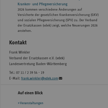
Kranken- und Pflegeversicherung
2026 kommen verschiedene Änderungen auf
Versicherte der gesetzlichen Krankenversicherung (GKV)
und sozialen Pflegeversicherung (SPV) zu. Der Verband
der Ersatzkassen (vdek) zeigt, welche Neuerungen 2026
anstehen.
Kontakt
Frank Winkler
Verband der Ersatzkassen e.V. (vdek)
Landesvertretung Baden-Württemberg
Tel.: 07 11 / 2 39 54 - 19
E-Mail:
frank.winkler@vdek.com
Seitennavigation
Seitenleiste
Auf einen Blick
mit
Veranstaltungen
weiteren