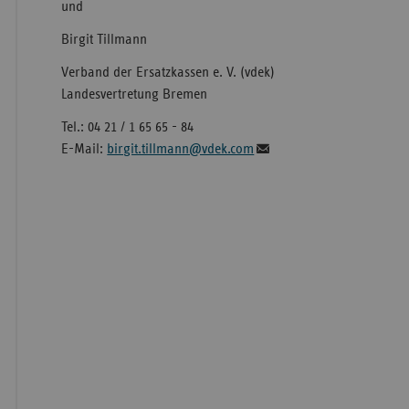
und
Birgit Tillmann
Verband der Ersatzkassen e. V. (vdek)
Landesvertretung Bremen
Tel.: 04 21 / 1 65 65 - 84
E-Mail:
birgit.tillmann@vdek.com