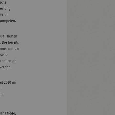
ische
wertung
terien
nkompetenz
ualisierten
. Die bereits
nner mit der
seite
 sollen ab
werden.
eit 2010 im
t
gen
,
er Pflege,