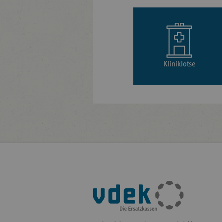
Kliniklotse
Fußleisten-
Navigation