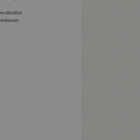
verständlich
nkenkassen