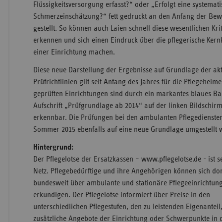
Flüssigkeitsversorgung erfasst?“ oder „Erfolgt eine systemat
Schmerzeinschätzung?“ fett gedruckt an den Anfang der Be
gestellt. So können auch Laien schnell diese wesentlichen Kri
erkennen und sich einen Eindruck über die pflegerische Ker
einer Einrichtung machen.
Diese neue Darstellung der Ergebnisse auf Grundlage der akt
Prüfrichtlinien gilt seit Anfang des Jahres für die Pflegeheime
geprüften Einrichtungen sind durch ein markantes blaues Ba
Aufschrift „Prüfgrundlage ab 2014“ auf der linken Bildschirm
erkennbar. Die Prüfungen bei den ambulanten Pflegediensten
Sommer 2015 ebenfalls auf eine neue Grundlage umgestellt 
Hintergrund:
Der Pflegelotse der Ersatzkassen – www.pflegelotse.de - ist s
Netz. Pflegebedürftige und ihre Angehörigen können sich dor
bundesweit über ambulante und stationäre Pflegeeinrichtun
erkundigen. Der Pflegelotse informiert über Preise in den
unterschiedlichen Pflegestufen, den zu leistenden Eigenanteil
zusätzliche Angebote der Einrichtung oder Schwerpunkte in d