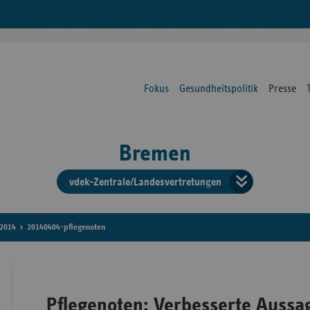
Fokus
Gesundheitspolitik
Presse
Bremen
vdek-Zentrale/Landesvertretungen
Verba
der
2014
20140404-pflegenoten
Ersat
Pflegenoten: Verbesserte Aussa
Bun