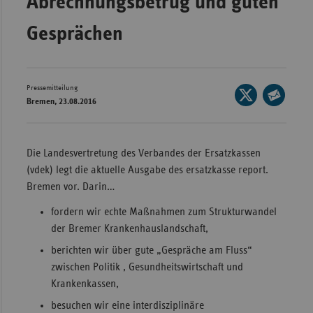
Abrechnungsbetrug und guten
Wür
Gesprächen
Bay
Ber
Pressemitteilung
Seite
Bre
Bremen, 23.08.2016
auf
Seite
Ha
X
per
Hes
teilen
E-
Die Landesvertretung des Verbandes der Ersatzkassen
Mec
Mail
(vdek) legt die aktuelle Ausgabe des ersatzkasse report.
Vo
teilen
Bremen vor. Darin…
Nie
fordern wir echte Maßnahmen zum Strukturwandel
Nor
der Bremer Krankenhauslandschaft,
Wes
berichten wir über gute „Gespräche am Fluss“
zwischen Politik , Gesundheitswirtschaft und
Rhe
Krankenkassen,
besuchen wir eine interdisziplinäre
Saa