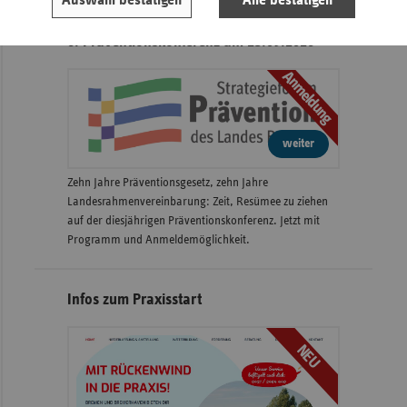
Auswahl bestätigen
Alle bestätigen
6. Präventionskonferenz am 23.09.2026
Anmeldung
weiter
Zehn Jahre Präventionsgesetz, zehn Jahre
Landesrahmenvereinbarung: Zeit, Resümee zu ziehen
auf der diesjährigen Präventionskonferenz. Jetzt mit
Programm und Anmeldemöglichkeit.
Infos zum Praxisstart
NEU