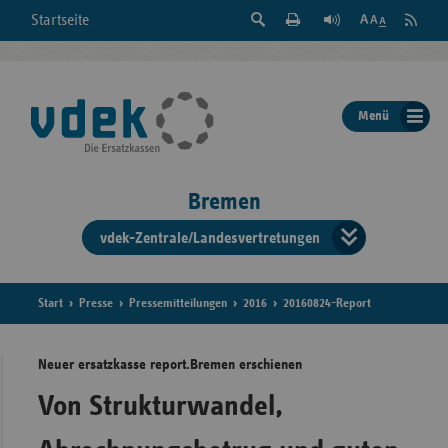
Suche
Seite
RSS
Startseite
Feed
einblenden
Drucken
abonni
Schrift
/
ausblenden
der
Menü
Seite
ändern
Bremen
vdek-Zentrale/Landesvertretungen
Verband
der
Ersatzka
Start
Presse
Pressemitteilungen
2016
20160824-Report
Neuer ersatzkasse report.Bremen erschienen
Bun
Von Strukturwandel,