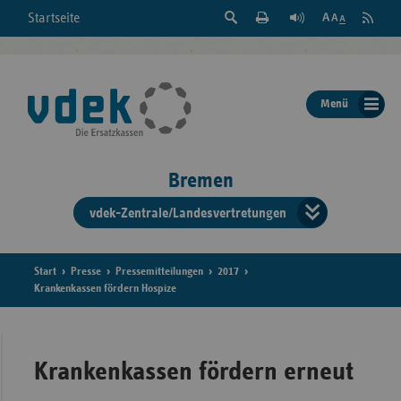
Suche
Seite
RSS
Startseite
Feed
einblenden
Drucken
abonni
Schrift
/
ausblenden
der
Menü
Seite
ändern
Bremen
vdek-Zentrale/Landesvertretungen
Verband
der
Ersatzka
Start
Presse
Pressemitteilungen
2017
Krankenkassen fördern Hospize
Bun
Krankenkassen fördern erneut