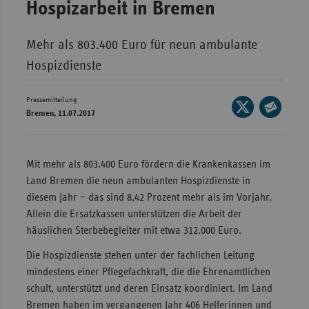
Hospizarbeit in Bremen
Wür
Mehr als 803.400 Euro für neun ambulante
Bay
Hospizdienste
Ber
Bre
Pressemitteilung
Seite
Bremen, 11.07.2017
Ha
auf
Seite
X
Hes
per
teilen
E-
Mec
Mit mehr als 803.400 Euro fördern die Krankenkassen im
Mail
Vo
Land Bremen die neun ambulanten Hospizdienste in
teilen
diesem Jahr – das sind 8,42 Prozent mehr als im Vorjahr.
Nie
Allein die Ersatzkassen unterstützen die Arbeit der
Nor
häuslichen Sterbebegleiter mit etwa 312.000 Euro.
Wes
Die Hospizdienste stehen unter der fachlichen Leitung
Rhe
mindestens einer Pflegefachkraft, die die Ehrenamtlichen
schult, unterstützt und deren Einsatz koordiniert. Im Land
Bremen haben im vergangenen Jahr 406 Helferinnen und
Saa