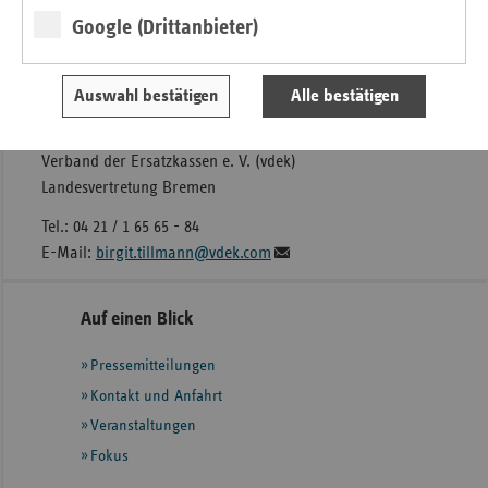
Tel.: 04 21 / 1 65 65 - 76
Google (Drittanbieter)
E-Mail:
christiane.rings@vdek.com
und
Auswahl bestätigen
Alle bestätigen
Birgit Tillmann
Verband der Ersatzkassen e. V. (vdek)
Landesvertretung Bremen
Tel.: 04 21 / 1 65 65 - 84
E-Mail:
birgit.tillmann@vdek.com
Seitennavigation
Seitenleiste
Auf einen Blick
mit
Pressemitteilungen
weiteren
Informationen
Kontakt und Anfahrt
Veranstaltungen
Fokus