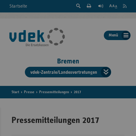
Suche
Seite
RSS
Startseite
Feed
einblenden
Drucken
abonni
Schrift
/
ausblenden
der
Menü
Seite
ändern
Bremen
vdek-Zentrale/Landesvertretungen
Verband
der
Ersatzka
Start
Presse
Pressemitteilungen
2017
Bun
Pressemitteilungen 2017