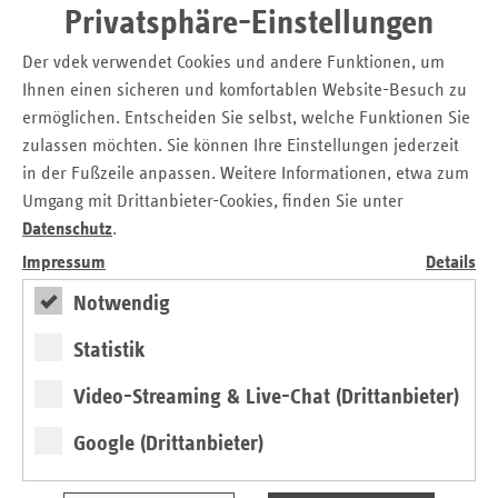
Von Kaiserschnitten, Notfallversorgung
Privatsphäre-Einstellungen
und Selbstverwaltung
Der vdek verwendet Cookies und andere Funktionen, um
19.05.2017
Sozialwahl 2017: Roten Umschlag vor
Ihnen einen sicheren und komfortablen Website-Besuch zu
dem 31. Mai 2017 absenden!
ermöglichen. Entscheiden Sie selbst, welche Funktionen Sie
zulassen möchten. Sie können Ihre Einstellungen jederzeit
Neues Unterstützungsangebot zur
15.05.2017
in der Fußzeile anpassen. Weitere Informationen, etwa zum
betrieblichen Gesundheitsförderung
Umgang mit Drittanbieter-Cookies, finden Sie unter
BGF-Koordinierungsstelle für das Land
Datenschutz
.
Bremen online
Impressum
Details
12.01.2017
Bremen verstärkt Engagement und
Notwendig
Zusammenarbeit bei der
gesundheitlichen Prävention
Statistik
Video-Streaming & Live-Chat (Drittanbieter)
Seitennavigation
Seitenleiste
Auf einen Blick
mit
Google (Drittanbieter)
Pressemitteilungen
weiteren
Informationen
Kontakt und Anfahrt