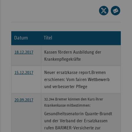
Wür
Seite
auf
Seite
Bay
X
per
Ber
teilen
E-
Datum
Titel
Bre
Mail
teilen
Ha
18.12.2017
Kassen fördern Ausbildung der
Hes
Krankenpflegekräfte
Mec
15.12.2017
Neuer ersatzkasse report.Bremen
Vo
erschienen: Vom fairen Wettbewerb
Nie
und verbesserter Pflege
Nor
32.244 Bremer können den Kurs ihrer
20.09.2017
Wes
Krankenkasse mitbestimmen:
Rhe
Gesundheitssenatorin Quante-Brandt
und der Verband der Ersatzkassen
rufen BARMER-Versicherte zur
Saa