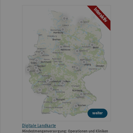
Interaktiv
Windpocken
24,73
23,89
21,15
Norovirus-
127,95
122,55
99,62
Gastroenteritis
Campylobacter-
61,15
54,59
58,81
Enteritis
weiter
Digitale Landkarte
Mindestmengenversorgung: Operationen und Kliniken