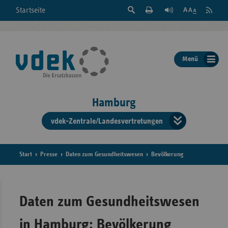
Suche
Seite
RSS
Startseite
Feed
einblenden
Drucken
abonni
Schrift
/
ausblenden
der
Menü
Seite
ändern
Hamburg
vdek-Zentrale/Landesvertretungen
Verband
der
Ersatzka
Start
Presse
Daten zum Gesundheitswesen
Bevölkerung
Bun
Daten zum Gesundheitswesen
in Hamburg: Bevölkerung