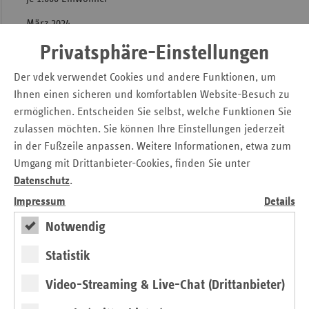
Sachsen-
47,9
Anhalt
März 2024
Privatsphäre-Einstellungen
Download
Tabelle anzeigen
Thüringen
47,5
Beschäftigte im
Der vdek verwendet Cookies und andere Funktionen, um
Mecklenburg-
Gesundheitswesen je 1.000
47,4
Ihnen einen sicheren und komfortablen Website-Besuch zu
Vorpommern
ermöglichen. Entscheiden Sie selbst, welche Funktionen Sie
Einwohner; Stand März 2024;
zulassen möchten. Sie können Ihre Einstellungen jederzeit
Brandenburg
47,1
Quelle:
in der Fußzeile anpassen. Weitere Informationen, etwa zum
Sachsen
46,8
Gesundheitspersonalrechnung
Umgang mit Drittanbieter-Cookies, finden Sie unter
Datenschutz
.
der Länder,
Saarland
46,3
Impressum
Details
Gesundheitspersonalrechnung
Schleswig-
Notwendig
45,6
des Bundes
Holstein
Statistik
Beschäftigte im Hamburger Gesundheitswesen
Rheinland-
Beschäftigte je
44,9
nach Einrichtung
Bundesland
Video-Streaming & Live-Chat (Drittanbieter)
Pfalz
1.000 Einwohner
je 1.000 Einwohnerinnen und Einwohner