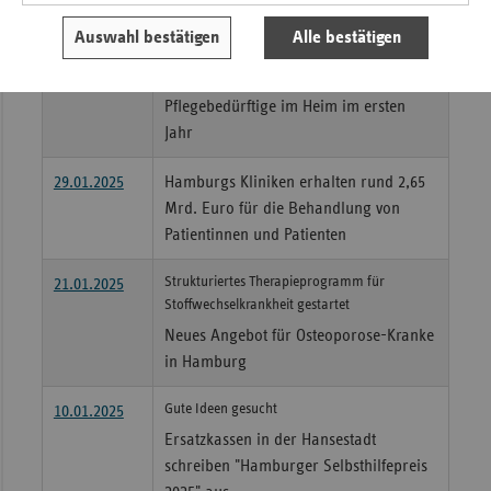
Pflegeheimplatz in Hamburg um rund 16
06.02.2025
Auswahl bestätigen
Alle bestätigen
Prozent teurer
2.942 Euro Eigenbeteiligung für
Pflegebedürftige im Heim im ersten
Jahr
29.01.2025
Hamburgs Kliniken erhalten rund 2,65
Mrd. Euro für die Behandlung von
Patientinnen und Patienten
Strukturiertes Therapieprogramm für
21.01.2025
Stoffwechselkrankheit gestartet
Neues Angebot für Osteoporose-Kranke
in Hamburg
Gute Ideen gesucht
10.01.2025
Ersatzkassen in der Hansestadt
schreiben "Hamburger Selbsthilfepreis