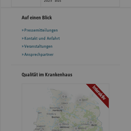
2025" aus
Seitennavigation
Seitenleiste
Auf einen Blick
mit
Pressemitteilungen
weiteren
Informationen
Kontakt und Anfahrt
Veranstaltungen
Ansprechpartner
Qualität im Krankenhaus
Interaktiv