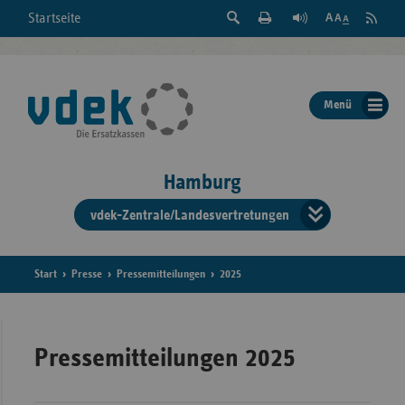
Suche
Seite
RSS
Startseite
Feed
einblenden
Drucken
abonni
Schrift
/
ausblenden
der
Menü
Seite
ändern
Hamburg
vdek-Zentrale/Landesvertretungen
Verband
der
Ersatzka
Start
Presse
Pressemitteilungen
2025
Bun
Pressemitteilungen 2025