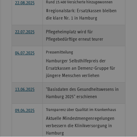
Rund 15.400 Versicherte hinzugewonnen
22.08.2025
Sac
#regionalstark: Ersatzkassen bleiben
die klare Nr. 1 in Hamburg
Sac
An
22.07.2025
Pflegeheimplatz wird für
Sch
Pflegebedürftige erneut teurer
Ho
Pressemitteilung
04.07.2025
Thü
Hamburger Selbsthilfepreis der
Ersatzkassen an Demenz-Gruppe für
jüngere Menschen verliehen
13.06.2025
"Basisdaten des Gesundheitswesens in
Hamburg 2025" erschienen
Transparenz über Qualität im Krankenhaus
09.04.2025
Aktuelle Mindestmengenregelungen
verbessern die Klinikversorgung in
Hamburg