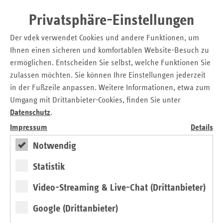
02.04.2025
vdek-Zukunftspreis zum Thema
Privatsphäre-Einstellungen
Therapietreue: Bewerbungsschluss
Der vdek verwendet Cookies und andere Funktionen, um
rückt näher
Ihnen einen sicheren und komfortablen Website-Besuch zu
Wertschätzung für Engagement in
06.03.2025
ermöglichen. Entscheiden Sie selbst, welche Funktionen Sie
gesundheitsbezogener Selbsthilfe
zulassen möchten. Sie können Ihre Einstellungen jederzeit
Endspurt für "Hamburger
in der Fußzeile anpassen. Weitere Informationen, etwa zum
Selbsthilfepreis" 2025 - Bewerbungen
Umgang mit Drittanbieter-Cookies, finden Sie unter
noch bis 25. März möglich
Datenschutz
.
Impressum
Details
Ersatzkassen beschließen Positionen zur
13.02.2025
Hamburger Bürgerschaftswahl
Notwendig
"Kliniklandschaft neu strukturieren statt
Statistik
Bestehendes nur fortschreiben"
Video-Streaming & Live-Chat (Drittanbieter)
07.02.2025
Tag der Kinderhospizarbeit:
Ersatzkassen unterstützen Angebote für
Google (Drittanbieter)
schwerstkranke Kinder