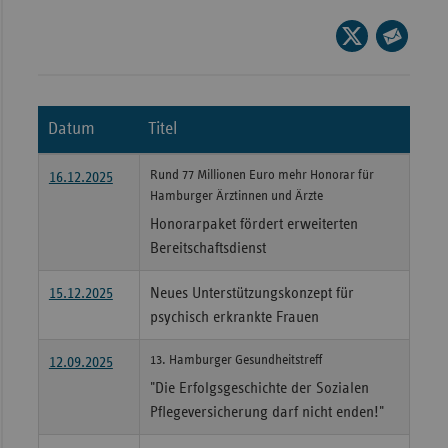
Wür
Seite
auf
Seite
Bay
X
per
Ber
teilen
E-
Datum
Titel
Bre
Mail
teilen
Ha
Rund 77 Millionen Euro mehr Honorar für
16.12.2025
Hamburger Ärztinnen und Ärzte
Hes
Honorarpaket fördert erweiterten
Mec
Bereitschaftsdienst
Vo
Nie
15.12.2025
Neues Unterstützungskonzept für
psychisch erkrankte Frauen
Nor
Wes
13. Hamburger Gesundheitstreff
12.09.2025
Rhe
"Die Erfolgsgeschichte der Sozialen
Pflegeversicherung darf nicht enden!"
Saa