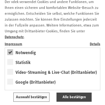
den Fokus genommen hat, gehörten unter anderem die
Der vdek verwendet Cookies und andere Funktionen, um
Unterstützung der Digitalisierung, die Steigerung der
Ihnen einen sicheren und komfortablen Website-Besuch zu
Masern-Impfquote und die Verbesserung der
(digitalen)
ermöglichen. Entscheiden Sie selbst, welche Funktionen Sie
Gesundheitskompetenz
.
zulassen möchten. Sie können Ihre Einstellungen jederzeit
in der Fußzeile anpassen. Weitere Informationen, etwa zum
Seit 2021 ist das - über mehrere Jahre angelegte -
Umgang mit Drittanbieter-Cookies, finden Sie unter
Schwerpunktthema die "Verbesserung der psychischen
Datenschutz
.
Gesundheit und psychiatrischen und psychotherapeutischen
Versorgung von Kindern und Jugendlichen" in Hamburg.
Impressum
Details
Dazu wurde unter Mitwirkung der Ersatzkassen ein
Notwendig
Strategie- und Maßnahmenpapier
erarbeitet.
Statistik
Aus Sicht der Ersatzkassen ist es sinnvoll, dass alle
Hamburger Akteurinnen und Akteure an einem Tisch
Video-Streaming & Live-Chat (Drittanbieter)
zusammenkommen, um über Problemlösungen zu beraten.
Das Bundesland hat beispielsweise mehr niedergelassene
Google (Drittanbieter)
Ärztinnen und Ärzte und Krankenhausbetten je Einwohner
als die meisten anderen Bundesländer. Vor diesem
Hintergrund sind alle Vorschläge, die dazu führen, dass
Auswahl bestätigen
Alle bestätigen
diese wertvollen Ressourcen besser genutzt werden, ein