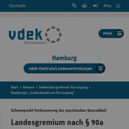
Suche
Seite
RSS
Startseite
Feed
einblenden
Drucken
abonni
Schrift
/
ausblenden
der
Menü
Seite
ändern
Hamburg
vdek-Zentrale/Landesvertretungen
Verband
der
Ersatzka
Start
Themen
Sektorübergreifende Versorgung
Hamburger „Landeskonferenz Versorgung“
Schwerpunkt Verbesserung der psychischen Gesundheit
Bun
Landesgremium nach § 90a