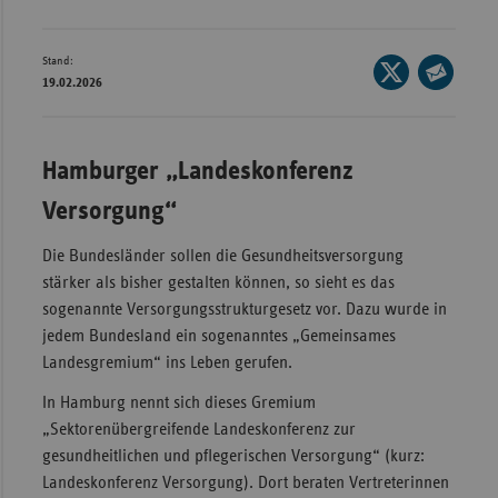
Wür
Stand:
Seite
Bay
19.02.2026
auf
Seite
Ber
X
per
teilen
Bre
E-
Hamburger „Landeskonferenz
Mail
Ha
Versorgung“
teilen
Hes
Die Bundesländer sollen die Gesundheitsversorgung
Mec
stärker als bisher gestalten können, so sieht es das
Vo
sogenannte Versorgungsstrukturgesetz vor. Dazu wurde in
Nie
jedem Bundesland ein sogenanntes „Gemeinsames
Landesgremium“ ins Leben gerufen.
Nor
Wes
In Hamburg nennt sich dieses Gremium
Rhe
„Sektorenübergreifende Landeskonferenz zur
gesundheitlichen und pflegerischen Versorgung“ (kurz:
Landeskonferenz Versorgung). Dort beraten Vertreterinnen
Saa