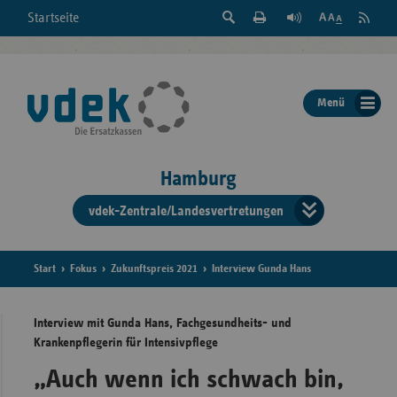
Suche
Seite
RSS
Startseite
Feed
einblenden
Drucken
abonni
Schrift
/
ausblenden
der
Menü
Seite
ändern
Hamburg
vdek-Zentrale/Landesvertretungen
Verband
der
Ersatzka
Start
Fokus
Zukunftspreis 2021
Interview Gunda Hans
Interview mit Gunda Hans, Fachgesundheits- und
Krankenpflegerin für Intensivpflege
Bun
„Auch wenn ich schwach bin,