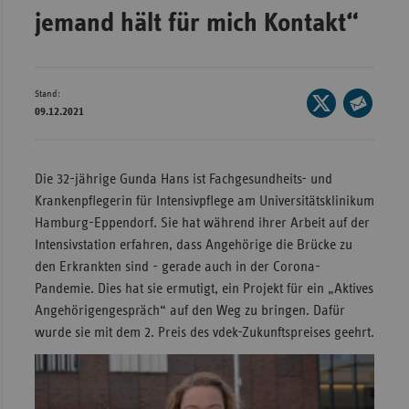
jemand hält für mich Kontakt“
Wür
Bay
Ber
Stand:
Seite
09.12.2021
auf
Bre
Seite
X
per
Ha
teilen
E-
Die 32-jährige Gunda Hans ist Fachgesundheits- und
Hes
Mail
Krankenpflegerin für Intensivpflege am Universitätsklinikum
Mec
teilen
Hamburg-Eppendorf. Sie hat während ihrer Arbeit auf der
Vo
Intensivstation erfahren, dass Angehörige die Brücke zu
den Erkrankten sind - gerade auch in der Corona-
Nie
Pandemie. Dies hat sie ermutigt, ein Projekt für ein „Aktives
Nor
Angehörigengespräch“ auf den Weg zu bringen. Dafür
Wes
wurde sie mit dem 2. Preis des vdek-Zukunftspreises geehrt.
Rhe
Saa