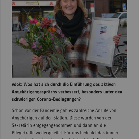
Sac
Sac
An
Sch
Ho
Thü
vdek: Was hat sich durch die Einführung des aktiven
Angehörigengesprächs verbessert, besonders unter den
schwierigen Corona-Bedingungen?
Schon vor der Pandemie gab es zahlreiche Anrufe von
Angehörigen auf der Station. Diese wurden von der
Sekretärin entgegengenommen und dann an die
Pflegekräfte weitergeleitet. Für uns bedeutet das immer