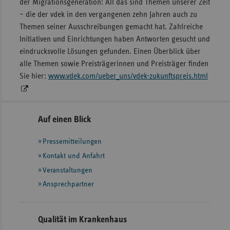
der Migrationsgeneration: All das sind Themen unserer Zeit
– die der vdek in den vergangenen zehn Jahren auch zu
Themen seiner Ausschreibungen gemacht hat. Zahlreiche
Initiativen und Einrichtungen haben Antworten gesucht und
eindrucksvolle Lösungen gefunden. Einen Überblick über
alle Themen sowie Preisträgerinnen und Preisträger finden
Sie hier:
www.vdek.com/ueber_uns/vdek-zukunftspreis.html
Seitennavigation
Seitenleiste
Auf einen Blick
mit
Pressemitteilungen
weiteren
Informationen
Kontakt und Anfahrt
Veranstaltungen
Ansprechpartner
Qualität im Krankenhaus