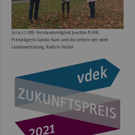
Sac
Sac
An
(v.l.n.r.) UKE-Vorstandsmitglied Joachim Prölß,
Sch
Preisträgerin Gunda Hans und die Leiterin der vdek-
Ho
Landesvertretung, Kathrin Herbst
Thü