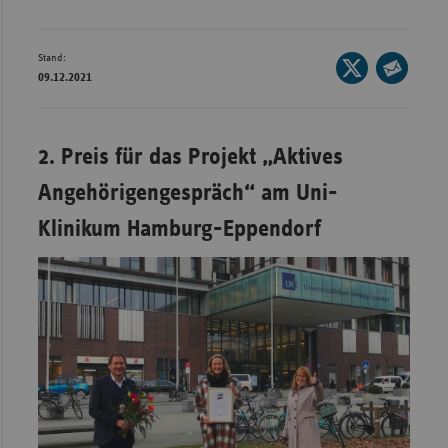
Wür
Stand:
Seite
Bay
09.12.2021
auf
Seite
Ber
X
per
Bre
teilen
E-
2. Preis für das Projekt „Aktives
Ha
Mail
Angehörigengespräch“ am Uni-
teilen
Hes
Klinikum Hamburg-Eppendorf
Mec
Vo
Nie
Nor
Wes
Rhe
Saa