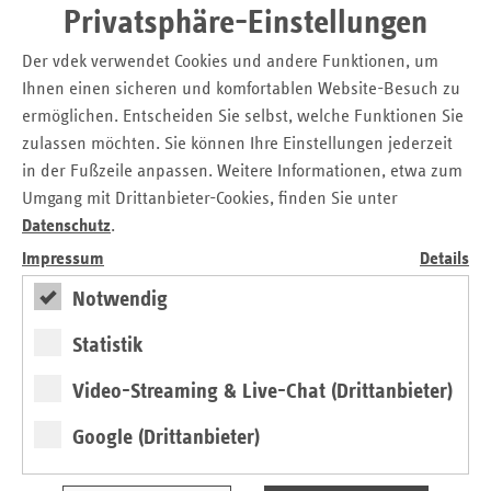
Besuchsmöglichkeiten. Durch das Telefonat wird der
Privatsphäre-Einstellungen
regelmäßige, wichtige Austausch zwischen Pflegekräften,
Angehörigen und Patientinnen und Patienten
Der vdek verwendet Cookies und andere Funktionen, um
aufrechterhalten.
Ihnen einen sicheren und komfortablen Website-Besuch zu
ermöglichen. Entscheiden Sie selbst, welche Funktionen Sie
Wegen der pandemischen Lage konnte die Preisverleihung
zulassen möchten. Sie können Ihre Einstellungen jederzeit
leider nicht, wie geplant, im Rahmen einer Veranstaltung
in der Fußzeile anpassen. Weitere Informationen, etwa zum
in Berlin stattfinden. Kathrin Herbst, Leitern der vdek-
Umgang mit Drittanbieter-Cookies, finden Sie unter
Landesvertretung Hamburg, übergab die Urkunde für den
Datenschutz
.
2. Preis an Gunda Hans vor dem Haupteingang des
Universitätsklinikums Hamburg-Eppendorf. An der Ehrung
Impressum
Details
unter Corona-Bedingungen nahm auch Joachim Prölß teil,
Notwendig
Direktor für Patienten- und Pflegemanagement und
Vorstandsmitglied des UKE.
Statistik
Video-Streaming & Live-Chat (Drittanbieter)
Die diesjährigen Preisträger
Google (Drittanbieter)
Gewonnen haben in diesem Jahr zwei Projekte aus
Thüringen und eines aus Hamburg: