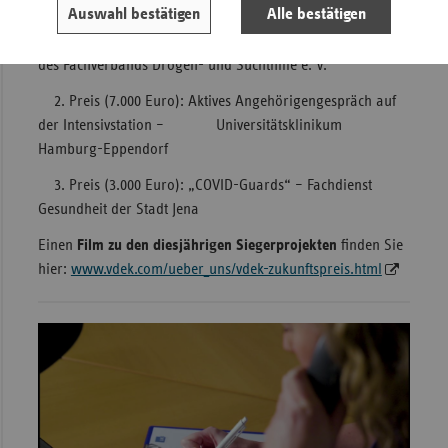
Auswahl bestätigen
Alle bestätigen
1. Preis (10.000 Euro): App zur Unterstützung
suchtkranker Menschen – „Lotsennetzwerk Thüringen“
des Fachverbands Drogen- und Suchthilfe e. V.
2. Preis (7.000 Euro): Aktives Angehörigengespräch auf
der Intensivstation – Universitätsklinikum
Hamburg-Eppendorf
3. Preis (3.000 Euro): „COVID-Guards“ – Fachdienst
Gesundheit der Stadt Jena
Einen
Film zu den diesjährigen Siegerprojekten
finden Sie
hier:
www.vdek.com/ueber_uns/vdek-zukunftspreis.html