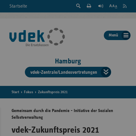
Suche
Seite
RSS
Startseite
Feed
einblenden
Drucken
abonni
Schrift
/
ausblenden
der
Menü
Seite
ändern
Hamburg
vdek-Zentrale/Landesvertretungen
Verband
der
Ersatzka
Start
Fokus
Zukunftspreis 2021
Gemeinsam durch die Pandemie - Initiative der Sozialen
Selbstverwaltung
Bun
vdek-Zukunftspreis 2021