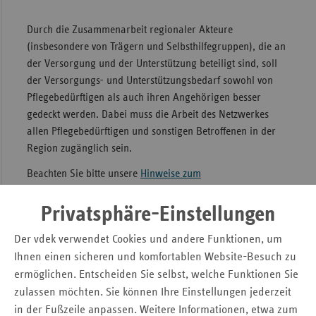
Sac
Durch die Zusammenarbeit regionaler Akteure
Sac
(insbesondere von Trägern und Selbsthilfegruppen), die an
An
der Versorgung und der Unterstützung beteiligt sind, soll
der Versorgungs- und Unterstützungsbedarf sowohl von
Sch
Pflegebedürftigen als auch ihren Angehörigen besser
Ho
gedeckt werden. Dabei muss die Arbeit des Netzwerkes
Thü
allen Pflegebedürftigen und sonstigen Betroffenen in der
Region zugänglich sein.
Beachten Sie bitte unsere
Hinweise zum
Zulassungsverfahren
.
Privatsphäre-Einstellungen
Hier finden Sie Antragsunterlagen zur Förderung von
Der vdek verwendet Cookies und andere Funktionen, um
Netzwerken nach §45c Abs. 9 SGB XI:
Ihnen einen sicheren und komfortablen Website-Besuch zu
ermöglichen. Entscheiden Sie selbst, welche Funktionen Sie
Antragsformular
zulassen möchten. Sie können Ihre Einstellungen jederzeit
in der Fußzeile anpassen. Weitere Informationen, etwa zum