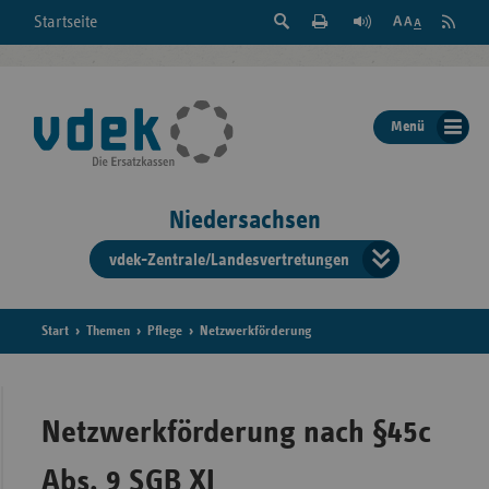
Suche
Seite
RSS
Startseite
Feed
einblenden
Drucken
abonni
Schrift
/
ausblenden
der
Menü
Seite
ändern
Niedersachsen
vdek-Zentrale/Landesvertretungen
Verband
der
Ersatzka
Start
Themen
Pflege
Netzwerkförderung
Bun
Netzwerkförderung nach §45c
Abs. 9 SGB XI