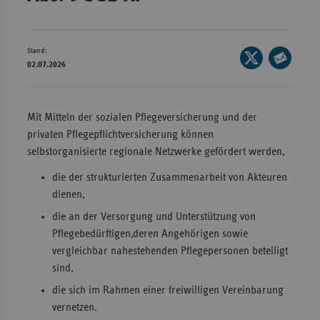
Wür
Bay
Stand:
Seite
02.07.2026
Ber
auf
Seite
X
per
Bre
teilen
E-
Mit Mitteln der sozialen Pflegeversicherung und der
Ha
Mail
privaten Pflegepflichtversicherung können
Hes
teilen
selbstorganisierte regionale Netzwerke gefördert werden,
Mec
die der strukturierten Zusammenarbeit von Akteuren
Vo
dienen,
Nie
die an der Versorgung und Unterstützung von
Nor
Pflegebedürftigen,deren Angehörigen sowie
Wes
vergleichbar nahestehenden Pflegepersonen beteiligt
sind,
Rhe
die sich im Rahmen einer freiwilligen Vereinbarung
vernetzen.
Saa