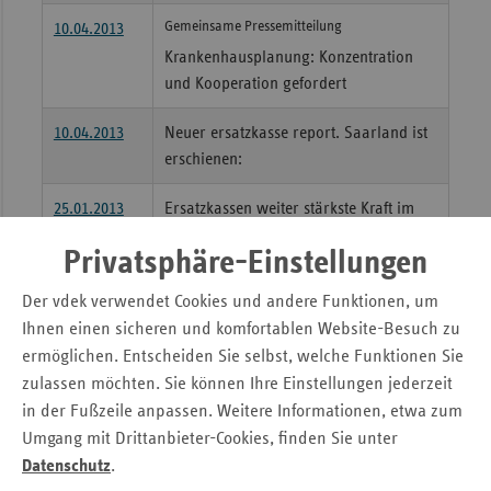
Gemeinsame Pressemitteilung
10.04.2013
Sac
Krankenhausplanung: Konzentration
Sac
und Kooperation gefordert
An
Sch
10.04.2013
Neuer ersatzkasse report. Saarland ist
Ho
erschienen:
Thü
25.01.2013
Ersatzkassen weiter stärkste Kraft im
Saarland
Privatsphäre-Einstellungen
Seitennavigation
Seitenleiste
Auf einen Blick
Der vdek verwendet Cookies und andere Funktionen, um
mit
Ihnen einen sicheren und komfortablen Website-Besuch zu
Fokus-Themen
weiteren
ermöglichen. Entscheiden Sie selbst, welche Funktionen Sie
Informationen
Kontakt und Anfahrt
zulassen möchten. Sie können Ihre Einstellungen jederzeit
Pressemitteilungen
in der Fußzeile anpassen. Weitere Informationen, etwa zum
Ansprechpartner
Umgang mit Drittanbieter-Cookies, finden Sie unter
Datenschutz
.
Veranstaltungen