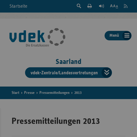
Suche
Seite
RSS
Startseite
Feed
einblenden
Drucken
abonni
Schrift
/
ausblenden
der
Menü
Seite
ändern
Saarland
vdek-Zentrale/Landesvertretungen
Verband
der
Ersatzka
Start
Presse
Pressemitteilungen
2013
Bun
Pressemitteilungen 2013