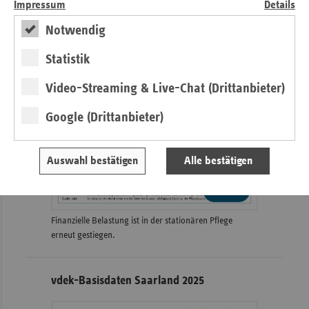
Impressum
Details
Notwendig
Eigenanteile in der stat. Pflege zum
01.01.2026
Statistik
Grafik
Video-Streaming & Live-Chat (Drittanbieter)
Google (Drittanbieter)
Auswahl bestätigen
Alle bestätigen
weiter
Finanzielle Belastung ist in der stationären Pflege
erneut gestiegen.
vdek-Basisdaten Saarland 2025