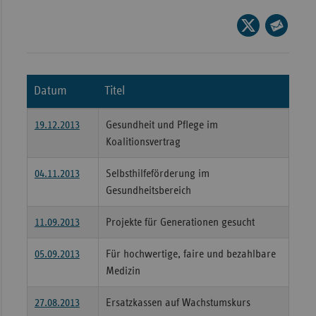
Wür
Seite
auf
Seite
Bay
X
per
Ber
teilen
E-
Datum
Titel
Bre
Mail
teilen
Ha
19.12.2013
Gesundheit und Pflege im
Hes
Koalitionsvertrag
Mec
04.11.2013
Selbsthilfeförderung im
Vo
Gesundheitsbereich
Nie
11.09.2013
Projekte für Generationen gesucht
Nor
Wes
05.09.2013
Für hochwertige, faire und bezahlbare
Medizin
Rhe
27.08.2013
Ersatzkassen auf Wachstumskurs
Saa