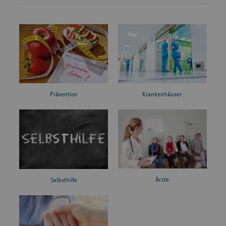
Prävention
Krankenhäuser
Ärzte
Selbsthilfe