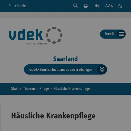
Suche
Seite
RSS
Startseite
Feed
einblenden
Drucken
abonni
Schrift
/
ausblenden
der
Menü
Seite
ändern
Saarland
vdek-Zentrale/Landesvertretungen
Verband
der
Ersatzka
Start
Themen
Pflege
Häusliche Krankenpflege
Bun
Häusliche Krankenpflege