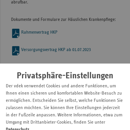
abrufbar.
Sac
Sac
Dokumente und Formulare zur Häuslichen Krankenpflege:
An
Rahmenvertrag HKP
Sch
Ho
Versorgungsvertrag HKP ab 01.07.2023
Thü
Strukturerhebungsbogen HKP_2020
Privatsphäre-Einstellungen
Musterpflegevertrag ambulant SGB XI & SGB V
Der vdek verwendet Cookies und andere Funktionen, um
Ihnen einen sicheren und komfortablen Website-Besuch zu
ermöglichen. Entscheiden Sie selbst, welche Funktionen Sie
zulassen möchten. Sie können Ihre Einstellungen jederzeit
Seitennavigation
Seitenleiste
Auf einen Blick
in der Fußzeile anpassen. Weitere Informationen, etwa zum
mit
Fokus-Themen
Umgang mit Drittanbieter-Cookies, finden Sie unter
weiteren
Datenschutz
.
Informationen
Kontakt und Anfahrt