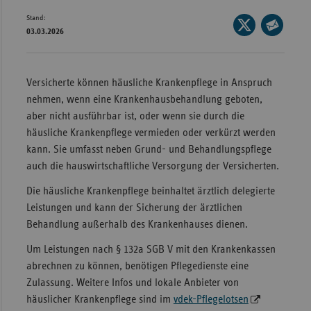
Stand:
Wür
Seite
03.03.2026
auf
Seite
Bay
X
per
Ber
teilen
E-
Versicherte können häusliche Krankenpflege in Anspruch
Bre
Mail
nehmen, wenn eine Krankenhausbehandlung geboten,
teilen
Ha
aber nicht ausführbar ist, oder wenn sie durch die
häusliche Krankenpflege vermieden oder verkürzt werden
Hes
kann. Sie umfasst neben Grund- und Behandlungspflege
Mec
auch die hauswirtschaftliche Versorgung der Versicherten.
Vo
Die häusliche Krankenpflege beinhaltet ärztlich delegierte
Nie
Leistungen und kann der Sicherung der ärztlichen
Behandlung außerhalb des Krankenhauses dienen.
Nor
Wes
Um Leistungen nach § 132a SGB V mit den Krankenkassen
abrechnen zu können, benötigen Pflegedienste eine
Rhe
Zulassung. Weitere Infos und lokale Anbieter von
häuslicher Krankenpflege sind im
vdek-Pflegelotsen
Saa