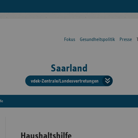
Fokus
Gesundheitspolitik
Presse
Saarland
vdek-Zentrale/Landesvertretungen
Verba
der
fe
Ersat
Haushaltshilfe
Bun