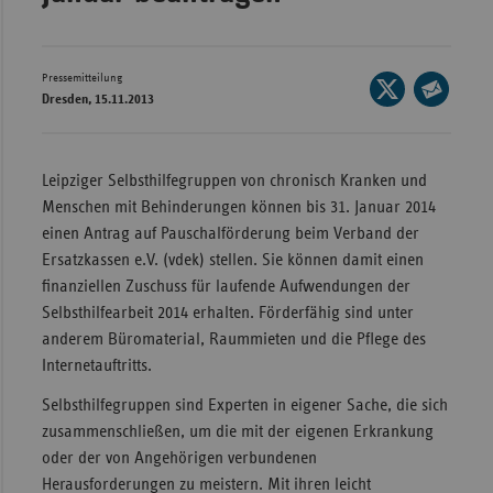
Wür
Bay
Pressemitteilung
Seite
Dresden, 15.11.2013
Ber
auf
Seite
X
per
Bre
teilen
E-
Leipziger Selbsthilfegruppen von chronisch Kranken und
Ha
Mail
Menschen mit Behinderungen können bis 31. Januar 2014
Hes
teilen
einen Antrag auf Pauschalförderung beim Verband der
Mec
Ersatzkassen e.V. (vdek) stellen. Sie können damit einen
Vo
finanziellen Zuschuss für laufende Aufwendungen der
Selbsthilfearbeit 2014 erhalten. Förderfähig sind unter
Nie
anderem Büromaterial, Raummieten und die Pflege des
Nor
Internetauftritts.
Wes
Selbsthilfegruppen sind Experten in eigener Sache, die sich
Rhe
zusammenschließen, um die mit der eigenen Erkrankung
oder der von Angehörigen verbundenen
Herausforderungen zu meistern. Mit ihren leicht
Saa