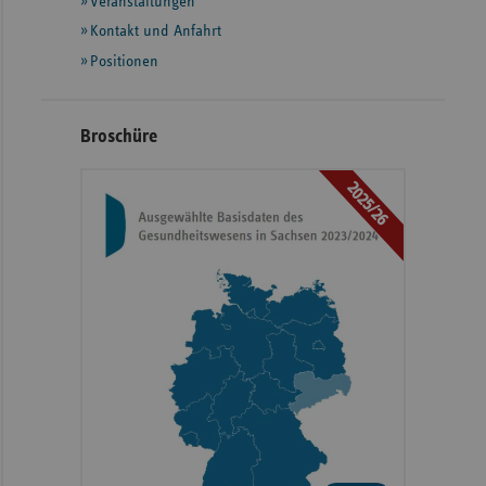
Informationen
Veranstaltungen
Kontakt und Anfahrt
Positionen
Broschüre
2025/26