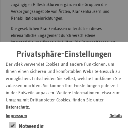
zugängigen Hilfestrukturen ergänzen die Gruppen die
Sac
Versorgungsangebote von Ärzten, Krankenhäusern und
Sac
Rehabilitationseinrichtungen.
An
Die gesetzlichen Krankenkassen unterstützen dieses
Sch
ehrenamtliche Engagement durch verschiedene
Ho
immaterielle und finanzielle Hilfen. Die Pauschalförderung
ist in Sachsen kassenartenübergreifend und nach Regionen
Thü
Privatsphäre-Einstellungen
organisiert. Das vereinfacht die Antragstellung.
Selbsthilfegruppen brauchen nur einen Förderantrag bei
Der vdek verwendet Cookies und andere Funktionen, um
dem jeweils regionalen Federführer einzureichen. Für die
Ihnen einen sicheren und komfortablen Website-Besuch zu
Stadt Leipzig zeichnet der Verband der Ersatzkassen e.V.
ermöglichen. Entscheiden Sie selbst, welche Funktionen Sie
(vdek) verantwortlich.
zulassen möchten. Sie können Ihre Einstellungen jederzeit
in der Fußzeile anpassen. Weitere Informationen, etwa zum
Antragsunterlagen und weitere Informationen finden
Umgang mit Drittanbieter-Cookies, finden Sie unter
Interessierte auf der Internetseite der vdek-
Datenschutz
.
Landesvertretung Sachsen (
www.vdek.com
) und bei der
Selbsthilfekontaktstelle in Leipzig.
Impressum
Details
In diesem Jahr erhielten 106 Leipziger Selbsthilfegruppen
Notwendig