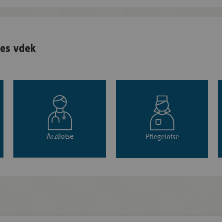
es vdek
Arztlotse
Pflegelotse