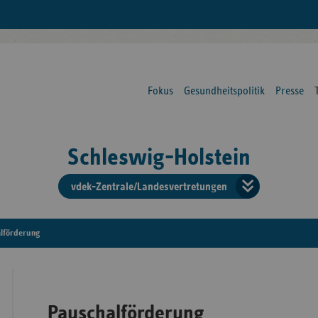
Fokus
Gesundheitspolitik
Presse
Schleswig-Holstein
vdek-Zentrale/Landesvertretungen
Verba
der
lförderung
Ersat
Pauschalförderung
Bun