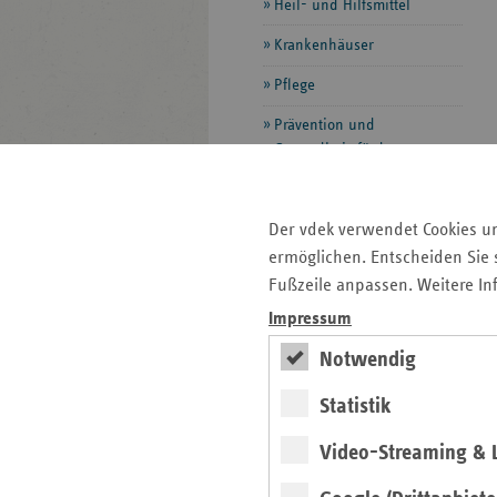
Heil- und Hilfsmittel
Krankenhäuser
Pflege
Prävention und
Gesundheitsförderung
Selbsthilfe
Pauschalförderung
Der vdek verwendet Cookies u
Projektförderung
ermöglichen. Entscheiden Sie s
Fußzeile anpassen. Weitere In
Rettungsdienst und
Impressum
Krankentransport
Notwendig
Besondere Versorgung
Statistik
Vorsorge und Rehabilitation
Video-Streaming & L
Zahnärzte
Download-Center