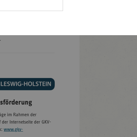
Pfalz
feförderung Schleswig-
tätsorientierte
rland
hsen
V ist der jeweils aktuelle
hsen-
.
halt
leswig-
lstein
ringen
sförderung
träge im Rahmen der
der Internetseite der GKV-
k:
www.gkv-