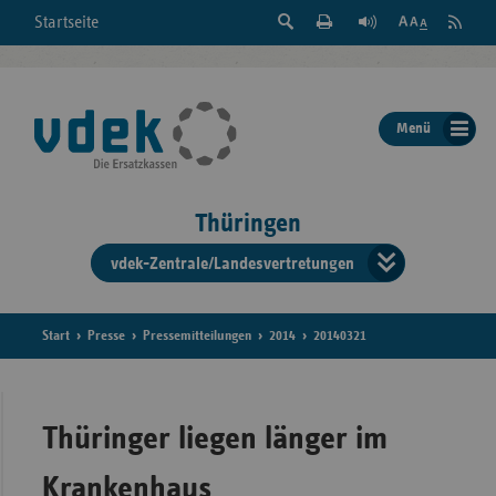
Suche
Seite
RSS
Startseite
Feed
einblenden
Drucken
abonni
Schrift
/
ausblenden
der
Menü
Seite
ändern
Thüringen
vdek-Zentrale/Landesvertretungen
Verband
der
Ersatzka
Start
Presse
Pressemitteilungen
2014
20140321
Bun
Thüringer liegen länger im
Krankenhaus