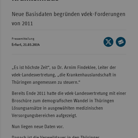
Wür
Neue Basisdaten begründen vdek-Forderungen
Bay
von 2011
Ber
Pressemitteilung
Seite
Bre
Erfurt, 21.03.2014
auf
Seite
Ha
X
per
Hes
teilen
E-
„Es ist höchste Zeit“, so Dr. Arnim Findeklee, Leiter der
Mec
Mail
vdek-Landesvertretung, „die Krankenhauslandschaft in
Vo
teilen
Thüringen angemessen zu steuern.“
Nie
Bereits Ende 2011 hatte die vdek-Landesvertretung mit einer
Nor
Broschüre zum demografischen Wandel in Thüringen
Wes
Lösungsansätze in ausgewählten medizinischen
Versorgungsbereichen aufgezeigt.
Rhe
Nun liegen neue Daten vor.
Saa
Danach ist die Verweildauer in den Thüringer