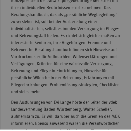
Konzeptes steht der Ansatz, pflegebedürftige Menschen mit
ihren individuellen Bedürfnissen ernst zu nehmen. Das
Sac
Beratungshandbuch, das als „persönliche Wegbegleitung“
Sac
zu verstehen ist, soll bei der Vorbereitung einer
An
individualisierten, selbstbestimmten Versorgung im Pflege-
Sch
und Betreuungsfall helfen. Es richtet sich gleichermaßen an
Ho
interessierte Senioren, ihre Angehörigen, Freunde und
Betreuer. Im Beratungshandbuch finden sich Hinweise auf
Thü
Vordruckmuster für Vollmachten, Willenserklärungen und
Verfügungen, Kriterien für eine würdevolle Versorgung,
Betreuung und Pflege in Einrichtungen, Hinweise für
persönliche Wünsche in der Betreuung, Erfahrungen mit
Pflegeeinrichtungen, Problemlösungsstrategien, Checklisten
und vieles mehr.
Den Ausführungen von Evi Lange hörte der Leiter der vdek-
Landesvertretung Baden-Württemberg, Walter Scheller,
aufmerksam zu. Er will darüber auch die Gremien des MDK
informieren. Ebenso anwesend waren die Verantwortlichen
der Landesvertretung aus den Abteilungen Pflege und