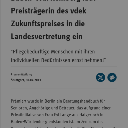
Wür
Preisträgerin des vdek
Bay
Zukunftspreises in die
Ber
Landesvertretung ein
Bre
Ha
"Pflegebedürftige Menschen mit ihren
Hes
individuellen Bedürfnissen ernst nehmen!"
Mec
Vo
Pressemitteilung
Seite
Stuttgart, 30.04.2011
auf
Nie
Seite
X
per
Nor
teilen
E-
Wes
Prämiert wurde in Berlin ein Beratungshandbuch für
Mail
Senioren, Angehörige und Betreuer, das aufgrund einer
Rhe
teilen
Privatinitiative von Frau Evi Lange aus Haigerloch in
Baden-Württemberg entstanden ist. Im Zentrum des
Saa