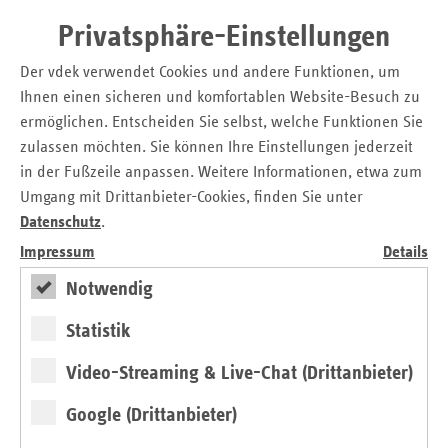
Grundsatzfragen. Gemeinsam kam man überein, dass das
Privatsphäre-Einstellungen
Berufsbild in der Altenpflege gesellschaftlich eine höhere
Anerkennung finden muss. Für Evi Lange ist die soziale
Der vdek verwendet Cookies und andere Funktionen, um
Komponente - Evi Lange drückt es mit „Herzensbildung“
Ihnen einen sicheren und komfortablen Website-Besuch zu
aus - im Umgang mit pflegebedürftigen Menschen sehr
ermöglichen. Entscheiden Sie selbst, welche Funktionen Sie
wichtig. Bewohner eines Pflege- und Altenheimes dürfen
zulassen möchten. Sie können Ihre Einstellungen jederzeit
nicht nur verwahrt werden, sondern benötigen nach ihren
in der Fußzeile anpassen. Weitere Informationen, etwa zum
individuellen Bedürfnissen eine persönliche Zuwendung.
Umgang mit Drittanbieter-Cookies, finden Sie unter
Datenschutz
.
Jeder Bewohner hat seinen eigenen Lebensweg hinter sich
und benötigt deshalb im Alter eine individuelle
Impressum
Details
Zuwendung. Angehörige sollten sich bei der Wahl eines
Notwendig
Pflege- und Seniorenheims darum kümmern, „was für
Mama und Papa wichtig ist“, so Evi Lange.
Statistik
Weitere Themen des Gesprächs waren Gewalt im Alter, die
Video-Streaming & Live-Chat (Drittanbieter)
Förderung geistiger Kompetenz sowie die Ausbildung mit
ihren Entwicklungsmöglichkeiten im Pflegeberuf. Die
Google (Drittanbieter)
Gespräche werden fortgesetzt.