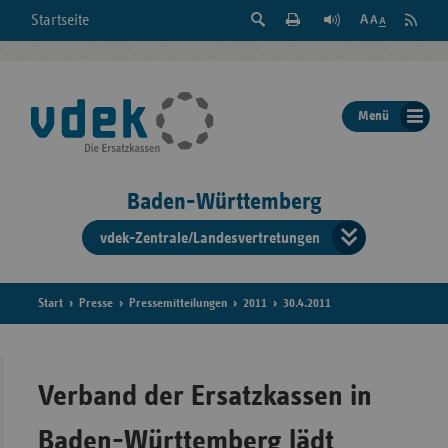
Suche
Seite
RSS
Startseite
Feed
einblenden
Drucken
abonni
Schrift
/
ausblenden
der
Menü
Seite
ändern
Baden-Württemberg
vdek-Zentrale/Landesvertretungen
Verband
der
Ersatzka
Start
Presse
Pressemitteilungen
2011
30.4.2011
Bun
Verband der Ersatzkassen in
Baden-Württemberg lädt