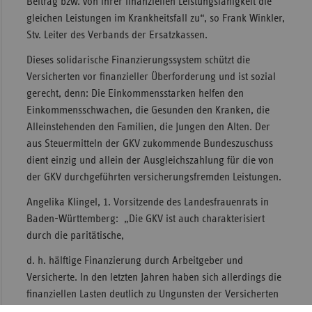
Beitrag bzw. von ihrer finanziellen Leistungsfähigkeit die
gleichen Leistungen im Krankheitsfall zu“, so Frank Winkler,
Sac
Stv. Leiter des Verbands der Ersatzkassen.
Sac
Dieses solidarische Finanzierungssystem schützt die
An
Versicherten vor finanzieller Überforderung und ist sozial
Sch
gerecht, denn: Die Einkommensstarken helfen den
Ho
Einkommensschwachen, die Gesunden den Kranken, die
Thü
Alleinstehenden den Familien, die Jungen den Alten. Der
aus Steuermitteln der GKV zukommende Bundeszuschuss
dient einzig und allein der Ausgleichszahlung für die von
der GKV durchgeführten versicherungsfremden Leistungen.
Angelika Klingel, 1. Vorsitzende des Landesfrauenrats in
Baden-Württemberg: „Die GKV ist auch charakterisiert
durch die paritätische,
d. h. hälftige Finanzierung durch Arbeitgeber und
Versicherte. In den letzten Jahren haben sich allerdings die
finanziellen Lasten deutlich zu Ungunsten der Versicherten
verschoben. Der bundeseinheitliche Beitragssatz von 15,5