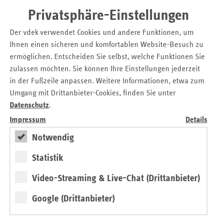
Prozent wird mit 7,3 Prozent vom Arbeitgeber und mit 8,2
Privatsphäre-Einstellungen
Prozent von den Arbeitsnehmerinnen und Arbeitnehmern
Der vdek verwendet Cookies und andere Funktionen, um
getragen.“
Ihnen einen sicheren und komfortablen Website-Besuch zu
Eine weitere Verschiebung der finanziellen Lasten der
ermöglichen. Entscheiden Sie selbst, welche Funktionen Sie
Versicherten liegt in der Erhöhung von Eigenbeteiligungen,
zulassen möchten. Sie können Ihre Einstellungen jederzeit
der Praxisgebühr oder den Leistungsausgrenzungen.
in der Fußzeile anpassen. Weitere Informationen, etwa zum
Der Landesfrauenrat Baden-Württemberg und der Verband
Umgang mit Drittanbieter-Cookies, finden Sie unter
der Ersatzkassen sehen in dem solidarisch finanzierten
Datenschutz
.
Krankenversicherungsschutz nicht nur einen Eckpfeiler der
Impressum
Details
GKV, sondern auch einen Garanten für den sozialen Frieden
Notwendig
und den wirtschaftlichen Erfolg in Deutschland. Gemeinsam
fordern beide Verbände daher die Landesregierung Baden-
Statistik
Württemberg dazu auf, sich im Land und im Bundesrat für
die Wiederherstellung eines paritätisch finanzierten
Video-Streaming & Live-Chat (Drittanbieter)
Versicherungssystems in der gesetzlichen
Krankenversicherung einzusetzen.
Google (Drittanbieter)