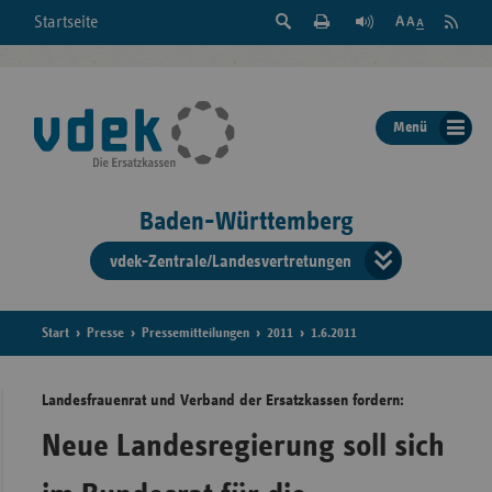
Suche
Seite
RSS
Startseite
Feed
einblenden
Drucken
abonni
Schrift
/
ausblenden
der
Menü
Seite
ändern
Baden-Württemberg
vdek-Zentrale/Landesvertretungen
Verband
der
Ersatzka
Start
Presse
Pressemitteilungen
2011
1.6.2011
Landesfrauenrat und Verband der Ersatzkassen fordern:
Bun
Neue Landesregierung soll sich