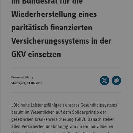
im Bundesrat für die
Wür
Wiederherstellung eines
Bay
paritätisch finanzierten
Ber
Versicherungssystems in der
Bre
Ha
GKV einsetzen
Hes
Mec
Vo
Pressemitteilung
Seite
Stuttgart, 01.06.2011
auf
Nie
Seite
X
per
Nor
teilen
E-
Wes
„Die hohe Leistungsfähigkeit unseres Gesundheitssystems
Mail
beruht im Wesentlichen auf dem Solidarprinzip der
Rhe
teilen
gesetzlichen Krankenversicherung (GKV). Danach stehen
allen Versicherten unabhängig von ihrem individuellen
Saa