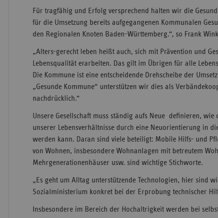
Für tragfähig und Erfolg versprechend halten wir die Gesundh
für die Umsetzung bereits aufgegangenen Kommunalen Gesu
den Regionalen Knoten Baden-Württemberg.“, so Frank Winkl
„Alters-gerecht leben heißt auch, sich mit Prävention und G
Lebensqualität erarbeiten. Das gilt im Übrigen für alle Leb
Die Kommune ist eine entscheidende Drehscheibe der Umsetz
„Gesunde Kommune“ unterstützen wir dies als Verbändekoope
nachdrücklich.“
Unsere Gesellschaft muss ständig aufs Neue definieren, wie 
unserer Lebensverhältnisse durch eine Neuorientierung in di
werden kann. Daran sind viele beteiligt: Mobile Hilfs- und P
von Wohnen, insbesondere Wohnanlagen mit betreutem Wo
Mehrgenerationenhäuser usw. sind wichtige Stichworte.
„Es geht um Alltag unterstützende Technologien, hier sind w
Sozialministerium konkret bei der Erprobung technischer Hil
Insbesondere im Bereich der Hochaltrigkeit werden bei sel