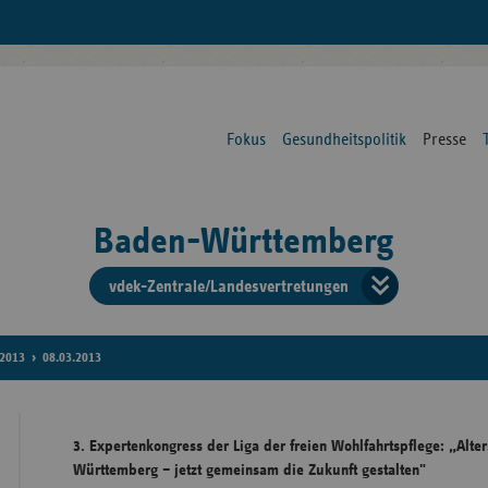
Fokus
Gesundheitspolitik
Presse
Baden-Württemberg
vdek-Zentrale/Landesvertretungen
Verba
der
2013
08.03.2013
Ersat
3. Expertenkongress der Liga der freien Wohlfahrtspflege: „Alte
Württemberg – jetzt gemeinsam die Zukunft gestalten"
Bun