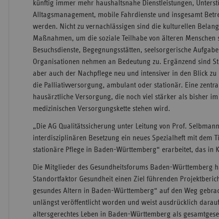
künftig immer mehr haushaltsnahe Dienstleistungen, Unters
Alltagsmanagement, mobile Fahrdienste und insgesamt Betre
werden. Nicht zu vernachlässigen sind die kulturellen Bela
Maßnahmen, um die soziale Teilhabe von älteren Menschen s
Besuchsdienste, Begegnungsstätten, seelsorgerische Aufgabe
Organisationen nehmen an Bedeutung zu. Ergänzend sind Str
aber auch der Nachpflege neu und intensiver in den Blick zu
die Palliativversorgung, ambulant oder stationär. Eine zentral
hausärztliche Versorgung, die noch viel stärker als bisher im
medizinischen Versorgungskette stehen wird.
„Die AG Qualitätssicherung unter Leitung von Prof. Selbmann
interdisziplinären Besetzung ein neues Spezialheft mit dem 
stationäre Pflege in Baden-Württemberg“ erarbeitet, das in 
Die Mitglieder des Gesundheitsforums Baden-Württemberg
Standortfaktor Gesundheit einen Ziel führenden Projektbericht
gesundes Altern in Baden-Württemberg“ auf den Weg gebracht
unlängst veröffentlicht worden und weist ausdrücklich darauf
altersgerechtes Leben in Baden-Württemberg als gesamtgesel