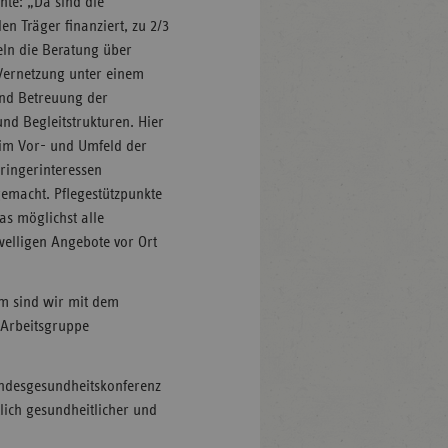
te: „Da sind die
n Träger finanziert, zu 2/3
eln die Beratung über
 Vernetzung unter einem
nd Betreuung der
nd Begleitstrukturen. Hier
 im Vor- und Umfeld der
bringerinteressen
emacht. Pflegestützpunkte
as möglichst alle
welligen Angebote vor Ort
m sind wir mit dem
 Arbeitsgruppe
ndesgesundheitskonferenz
ich gesundheitlicher und
.