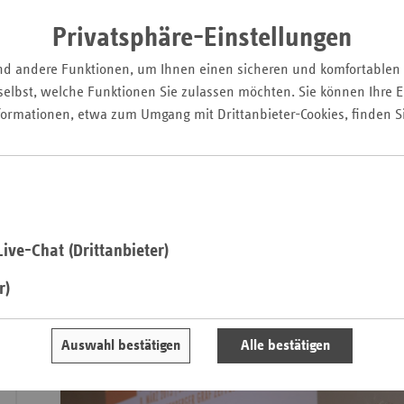
Privatsphäre-Einstellungen
Saa
nd andere Funktionen, um Ihnen einen sicheren und komfortablen
Sac
elbst, welche Funktionen Sie zulassen möchten. Sie können Ihre Ei
Sac
formationen, etwa zum Umgang mit Drittanbieter-Cookies, finden S
An
Sch
Ho
Thü
ive-Chat (Drittanbieter)
r)
Alters-gerecht leben. Liga,
Auswahl bestätigen
Alle bestätigen