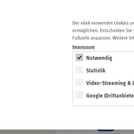
Veröffentlichungen
Publikationen
Der vdek verwendet Cookies u
Ansprechpartner
ermöglichen. Entscheiden Sie s
Kontakt und Anfahrt
Fußzeile anpassen. Weitere In
Impressum
teamw()rk für
Notwendig
Gesundheit und Arbeit
Statistik
2026
Video-Streaming & L
Google (Drittanbiete
weiter