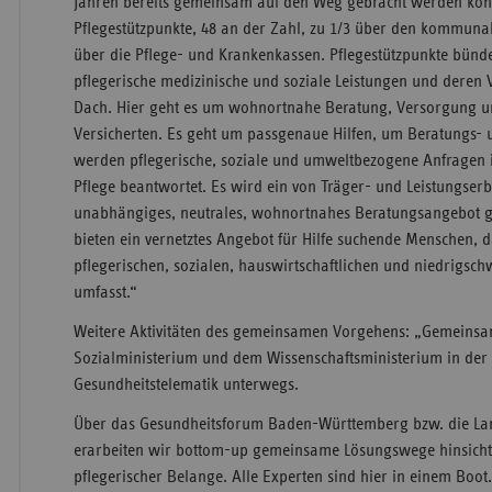
Jahren bereits gemeinsam auf den Weg gebracht werden konn
Pflegestützpunkte, 48 an der Zahl, zu 1/3 über den kommunale
über die Pflege- und Krankenkassen. Pflegestützpunkte bünd
pflegerische medizinische und soziale Leistungen und deren
Dach. Hier geht es um wohnortnahe Beratung, Versorgung u
Versicherten. Es geht um passgenaue Hilfen, um Beratungs- u
werden pflegerische, soziale und umweltbezogene Anfragen
Pflege beantwortet. Es wird ein von Träger- und Leistungser
unabhängiges, neutrales, wohnortnahes Beratungsangebot g
bieten ein vernetztes Angebot für Hilfe suchende Menschen, d
pflegerischen, sozialen, hauswirtschaftlichen und niedrigsch
umfasst.“
Weitere Aktivitäten des gemeinsamen Vorgehens: „Gemeinsa
Sozialministerium und dem Wissenschaftsministerium in der
Gesundheitstelematik unterwegs.
Über das Gesundheitsforum Baden-Württemberg bzw. die La
erarbeiten wir bottom-up gemeinsame Lösungswege hinsichtl
pflegerischer Belange. Alle Experten sind hier in einem Boot