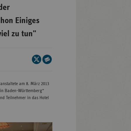
der
Baden-
chon Einiges
ttemberg
iel zu tun"
ern
lin/Brandenburg
men
Seite
mburg
auf
Seite
X
per
sen
teilen
E-
eranstaltete am 8. März 2013
klenburg-
Mail
en in Baden-Württemberg“
rpommern
teilen
nd Teilnehmer in das Hotel
dersachsen
drhein-
tfalen
inland-