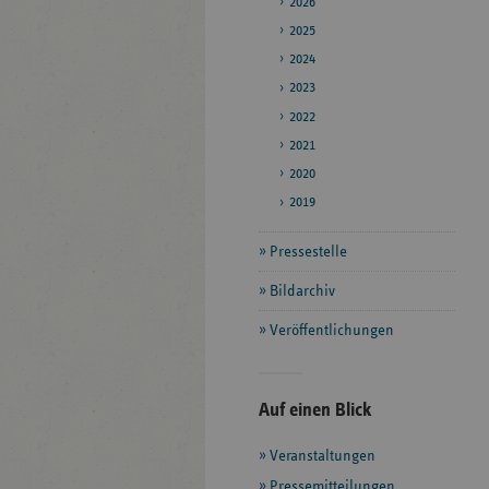
2026
2025
2024
2023
2022
2021
2020
2019
Pressestelle
Bildarchiv
Veröffentlichungen
Seitenleiste
Auf einen Blick
mit
Veranstaltungen
weiteren
Informationen
Pressemitteilungen