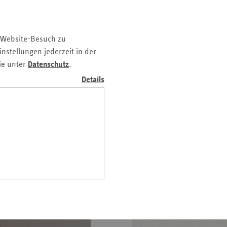
Pfalz
rland
 Website-Besuch zu
hsen
nstellungen jederzeit in der
hsen-
ie unter
Datenschutz
.
halt
Details
leswig-
lstein
ringen