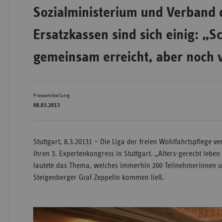
Sozialministerium und Verband 
Ersatzkassen sind sich einig: „S
Wür
gemeinsam erreicht, aber noch v
Bay
Ber
Bre
Pressemitteilung
08.03.2013
Ha
Hes
Stuttgart, 8.3.20131 – Die Liga der freien Wohlfahrtspflege v
Mec
ihren 3. Expertenkongress in Stuttgart. „Alters-gerecht leb
Vo
lautete das Thema, welches immerhin 200 Teilnehmerinnen u
Nie
Steigenberger Graf Zeppelin kommen ließ.
Nor
Wes
Rhe