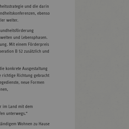
eitsstrategie und die darin
ndheitskonferenzen, ebenso
er weiter.
esundheitsförderung
enswelten und Lebensphasen.
ung. Mit einem Förderpreis
ration B 52 zusätzlich und
die konkrete Ausgestaltung
e richtige Richtung gebracht
flegedienste, neue Formen
hnen,
ir im Land mit dem
fen unterwegs.“
bständigem Wohnen zu Hause