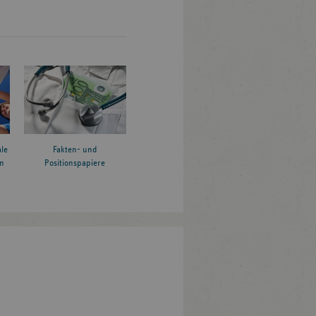
le
Fakten- und
n
Positionspapiere