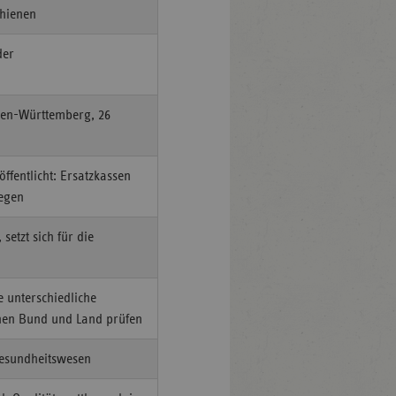
hienen
der
aden-Württemberg, 26
öffentlicht: Ersatzkassen
legen
etzt sich für die
 unterschiedliche
schen Bund und Land prüfen
Gesundheitswesen