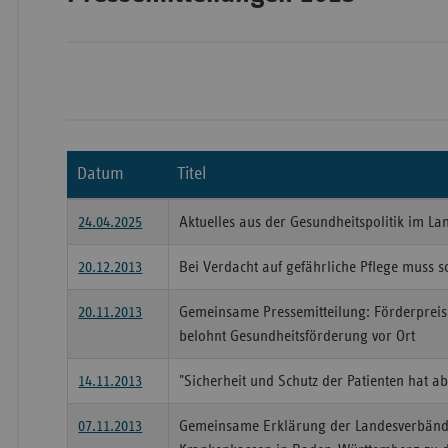
Wür
Bay
Ber
Datum
Titel
Bre
Ha
24.04.2025
Aktuelles aus der Gesundheitspolitik im La
Hes
20.12.2013
Bei Verdacht auf gefährliche Pflege muss 
Mec
20.11.2013
Gemeinsame Pressemitteilung: Förderpre
Vo
belohnt Gesundheitsförderung vor Ort
Nie
14.11.2013
"Sicherheit und Schutz der Patienten hat a
Nor
Wes
07.11.2013
Gemeinsame Erklärung der Landesverbände
Rhe