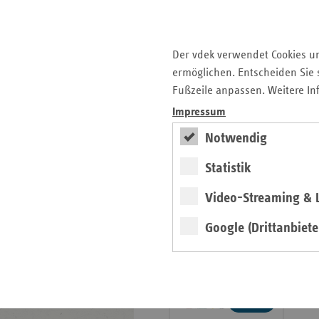
Veröffentlichungen
Publikationen
Der vdek verwendet Cookies u
Ansprechpartner
ermöglichen. Entscheiden Sie s
Kontakt und Anfahrt
Fußzeile anpassen. Weitere In
Impressum
teamw()rk für
Notwendig
Gesundheit und Arbeit
Statistik
2026
Video-Streaming & L
Google (Drittanbiete
weiter