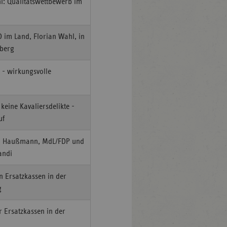
l: Qualitätswettbewerb im
D im Land, Florian Wahl, in
mberg
 - wirkungsvolle
eine Kavaliersdelikte -
uf
hen Haußmann, MdL/FDP und
andi
n Ersatzkassen in der
g
 Ersatzkassen in der