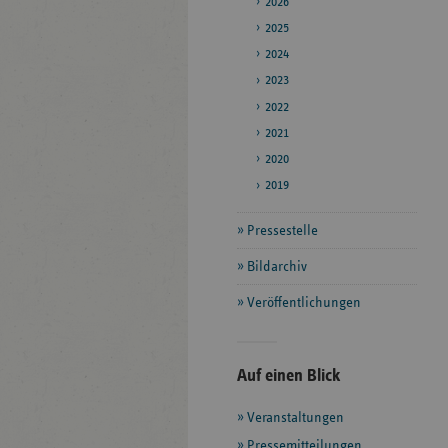
2026
2025
2024
2023
2022
2021
2020
2019
Pressestelle
Bildarchiv
Veröffentlichungen
Seitenleiste
Auf einen Blick
mit
Veranstaltungen
weiteren
Informationen
Pressemitteilungen