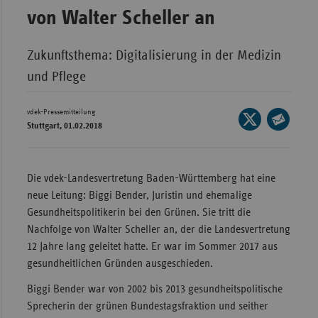
von Walter Scheller an
Wür
Bay
Zukunftsthema: Digitalisierung in der Medizin
Ber
und Pflege
Bre
vdek-Pressemitteilung
Seite
Ha
Stuttgart, 01.02.2018
auf
Seite
Hes
X
per
Mec
teilen
E-
Die vdek-Landesvertretung Baden-Württemberg hat eine
Vo
Mail
neue Leitung: Biggi Bender, Juristin und ehemalige
teilen
Nie
Gesundheitspolitikerin bei den Grünen. Sie tritt die
Nachfolge von Walter Scheller an, der die Landesvertretung
Nor
12 Jahre lang geleitet hatte. Er war im Sommer 2017 aus
Wes
gesundheitlichen Gründen ausgeschieden.
Rhe
Biggi Bender war von 2002 bis 2013 gesundheitspolitische
Sprecherin der grünen Bundestagsfraktion und seither
Saa