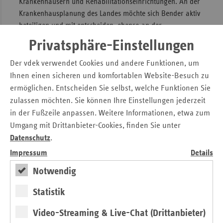
Krankenhäusern und Rehabilitationseinrichtungen. An der
Krankenhausplanung des Landes möchte sich Bender aktiv
beteiligen und mit entscheiden, ebenso an der
Bedarfsplanung für niedergelassene Ärzte, Zahnärzte und
Privatsphäre-Einstellungen
Psychotherapeuten. Zum Spektrum der Landesvertretung
gehört im Übrigen auch die Zulassung und
Der vdek verwendet Cookies und andere Funktionen, um
Qualitätsprüfung von Leistungserbringern wie
Ihnen einen sicheren und komfortablen Website-Besuch zu
Physiotherapeuten, Masseure, Ergotherapeuten,
ermöglichen. Entscheiden Sie selbst, welche Funktionen Sie
Podologen, Sprachtherapeuten und Logopäden.
zulassen möchten. Sie können Ihre Einstellungen jederzeit
in der Fußzeile anpassen. Weitere Informationen, etwa zum
Ein weiteres wichtiges Aufgabenfeld ist die gesetzliche
Umgang mit Drittanbieter-Cookies, finden Sie unter
Pflegeversicherung. So schließt die vdek-Landesvertretung
Datenschutz
.
mit Pflegeeinrichtungen und ambulanten Diensten
Versorgungsverträge ab und trifft
Impressum
Details
Vergütungsvereinbarungen. Mit dem Medizinischen Dienst
Notwendig
der Krankenversicherung organisiert sie
Qualitätsprüfungen von Einrichtungen und veröffentlicht die
Statistik
Ergebnisse. Nicht von ungefähr ist für Bender die
Digitalisierung in der Medizin und Pflege ein zentrales
Video-Streaming & Live-Chat (Drittanbieter)
Zukunftsthema. Ein Megathema ist für sie darüber hinaus