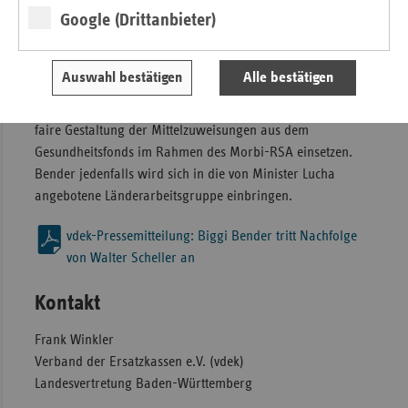
Google (Drittanbieter)
die Zukunft der Krankenhausversorgung im Land sowie
generell die sektorenübergreifende Versorgung in Baden-
Württemberg, für welche die gesundheitliche Versorgung
Auswahl bestätigen
Alle bestätigen
der Menschen im Land in Gänze betrachtet und analysiert
werden muss. Nicht zuletzt will sich Biggi Bender für eine
faire Gestaltung der Mittelzuweisungen aus dem
Gesundheitsfonds im Rahmen des Morbi-RSA einsetzen.
Bender jedenfalls wird sich in die von Minister Lucha
angebotene Länderarbeitsgruppe einbringen.
vdek-Pressemitteilung: Biggi Bender tritt Nachfolge
von Walter Scheller an
Kontakt
Frank Winkler
Verband der Ersatzkassen e.V. (vdek)
Landesvertretung Baden-Württemberg