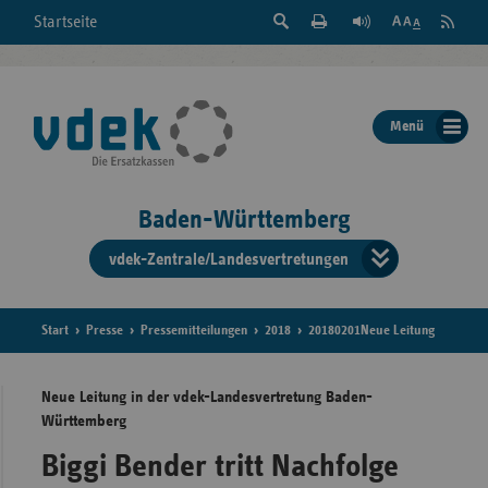
Suche
Seite
RSS
Startseite
Feed
einblenden
Drucken
abonni
Schrift
/
ausblenden
der
Menü
Seite
ändern
Baden-Württemberg
vdek-Zentrale/Landesvertretungen
Verband
der
Ersatzka
Start
Presse
Pressemitteilungen
2018
20180201Neue Leitung
Neue Leitung in der vdek-Landesvertretung Baden-
Württemberg
Bun
Biggi Bender tritt Nachfolge