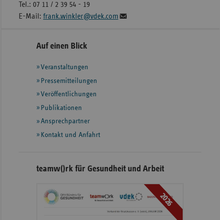
Tel.: 07 11 / 2 39 54 - 19
E-Mail:
frank.winkler@vdek.com
Seitennavigation
Seitenleiste
Auf einen Blick
mit
Veranstaltungen
weiteren
Informationen
Pressemitteilungen
Veröffentlichungen
Publikationen
Ansprechpartner
Kontakt und Anfahrt
teamw()rk für Gesundheit und Arbeit
2026