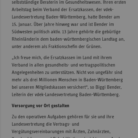
selbstständige Beraterin im Gesundheitswesen. Ihren ersten
Sac
Arbeitstag beim Verband der Ersatzkassen, der vdek-
Landesvertretung Baden-Württemberg, hatte Bender am
Sac
15. Januar. Über Jahre hinweg war und ist Bender im
An
Südwesten politisch aktiv. 13 Jahre gehörte die gebürtige
Sch
Rheinländerin dem baden-württembergischen Landtag an,
Ho
unter anderem als Fraktionschefin der Grünen.
Thü
„Ich freue mich, die Ersatzkassen im Land mit ihrem
Verband in allen gesundheits- und vertragspolitischen
Angelegenheiten zu unterstützen. Nicht von ungefähr sind
mehr als drei Millionen Menschen in Baden-Württemberg
bei unseren Mitgliedskassen versichert“, so Biggi Bender,
Leiterin der vdek-Landesvertretung Baden-Württemberg.
Versorgung vor Ort gestalten
Zu den operativen Aufgaben gehören für sie und ihre
Landesvertretung die Vertrags- und
Vergütungsvereinbarungen mit Ärzten, Zahnärzten,