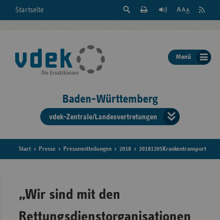
Suche
Seite
RSS
Startseite
Feed
einblenden
Drucken
abonni
Schrift
/
ausblenden
der
Menü
Seite
ändern
Baden-Württemberg
vdek-Zentrale/Landesvertretungen
Verband
der
Ersatzka
Start
Presse
Pressemitteilungen
2018
20181205Krankentransport
Bun
„Wir sind mit den
Rettungsdienstorganisationen