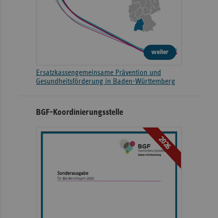
weiter
Ersatzkassengemeinsame Prävention und
Gesundheitsförderung in Baden-Württemberg
BGF-Koordinierungsstelle
2026