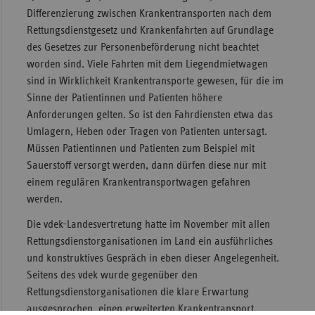
Differenzierung zwischen Krankentransporten nach dem
Sac
Rettungsdienstgesetz und Krankenfahrten auf Grundlage
Sac
des Gesetzes zur Personenbeförderung nicht beachtet
An
worden sind. Viele Fahrten mit dem Liegendmietwagen
sind in Wirklichkeit Krankentransporte gewesen, für die im
Sch
Sinne der Patientinnen und Patienten höhere
Ho
Anforderungen gelten. So ist den Fahrdiensten etwa das
Thü
Umlagern, Heben oder Tragen von Patienten untersagt.
Müssen Patientinnen und Patienten zum Beispiel mit
Sauerstoff versorgt werden, dann dürfen diese nur mit
einem regulären Krankentransportwagen gefahren
werden.
Die vdek-Landesvertretung hatte im November mit allen
Rettungsdienstorganisationen im Land ein ausführliches
und konstruktives Gespräch in eben dieser Angelegenheit.
Seitens des vdek wurde gegenüber den
Rettungsdienstorganisationen die klare Erwartung
ausgesprochen, einen erweiterten Krankentransport