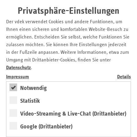
vorzuhalten. Hierzu hatte die GKV das Entgelt für den
Privatsphäre-Einstellungen
Krankentransport in drei Stufen erhöht. So gab es zum
01.01.2018 eine Steigerung zwischen 15 und 21 Prozent;
Der vdek verwendet Cookies und andere Funktionen, um
außerdem wird es für die Jahre 2019 und 2020 eine
Ihnen einen sicheren und komfortablen Website-Besuch zu
Steigerung von je 10 Prozent beim Entgelt für
ermöglichen. Entscheiden Sie selbst, welche Funktionen Sie
Krankentransport geben. Die Rettungsdienstorganisationen
zulassen möchten. Sie können Ihre Einstellungen jederzeit
des Landes sagten Ihrerseits zu, alles dafür zu tun, dass es
in der Fußzeile anpassen. Weitere Informationen, etwa zum
zu keinen Engpässen im Krankentransport kommt.
Umgang mit Drittanbieter-Cookies, finden Sie unter
Die Ersatzkassen und die Rettungsdienstorganisationen des
Datenschutz
.
Landes kamen überein, sich bei möglichen Engpässen
Impressum
Details
umgehend auszutauschen. Bereits erkannte Engpässe beim
Notwendig
Krankentransport werden umgehend angegangen. Die
Leiterin der vdek-Landesvertretung, Biggi Bender: „Wir sind
Statistik
mit den Rettungsdienstorganisationen im Land in einem
engen Austausch, um gegebenenfalls umgehend reagieren
Video-Streaming & Live-Chat (Drittanbieter)
zu können.“
Google (Drittanbieter)
vdek-Pressemitteilung: Wir sind mit den