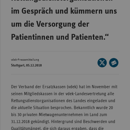
Wür
im Gespräch und kümmern uns
Bay
um die Versorgung der
Ber
Patientinnen und Patienten.“
Bre
Ha
Hes
vdek-Pressemitteilung
Seite
Stuttgart, 05.12.2018
Mec
auf
Seite
Vo
X
per
teilen
E-
Nie
Der Verband der Ersatzkassen (vdek) hat im November mit
Mail
seinen Mitgliedskassen in der vdek-Landesvertretung alle
Nor
teilen
Rettungsdienstorganisationen des Landes eingeladen und
Wes
die aktuelle Situation besprochen. Bekanntlich wurde 20
Rhe
bis 30 privaten Mietwagenunternehmen im Land zum
31.12.2018 gekündigt. Hintergrund sind Beschwerden und
Saa
Qualitätsmängel, die sich daraus ergaben, dass die