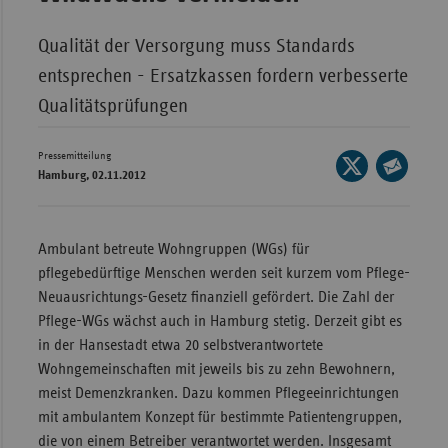
Wür
Qualität der Versorgung muss Standards
Bay
entsprechen - Ersatzkassen fordern verbesserte
Ber
Qualitätsprüfungen
Bre
Pressemitteilung
Seite
Ha
Hamburg, 02.11.2012
auf
Seite
Hes
X
per
teilen
Mec
E-
Ambulant betreute Wohngruppen (WGs) für
Vo
Mail
pflegebedürftige Menschen werden seit kurzem vom Pflege-
teilen
Nie
Neuausrichtungs-Gesetz finanziell gefördert. Die Zahl der
Pflege-WGs wächst auch in Hamburg stetig. Derzeit gibt es
Nor
in der Hansestadt etwa 20 selbstverantwortete
Wes
Wohngemeinschaften mit jeweils bis zu zehn Bewohnern,
Rhe
meist Demenzkranken. Dazu kommen Pflegeeinrichtungen
mit ambulantem Konzept für bestimmte Patientengruppen,
die von einem Betreiber verantwortet werden. Insgesamt
Saa