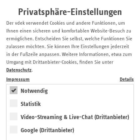
Qualitätsprüfungen dringend so weiterentwickelt werden,
dass auch in den WGs gute Pflege besser von schlechter
Privatsphäre-Einstellungen
unterscheidbar werde.
Der vdek verwendet Cookies und andere Funktionen, um
Einigkeit herrschte beim 3. Hamburger Gesundheitstreff
Ihnen einen sicheren und komfortablen Website-Besuch zu
darüber, dass das neue Gesetz eine entscheidende Lücke
ermöglichen. Entscheiden Sie selbst, welche Funktionen Sie
aufweist – die Einführung eines neuen
zulassen möchten. Sie können Ihre Einstellungen jederzeit
Pflegebedürftigkeitsbegriffs steht weiter aus. Dabei geht es
in der Fußzeile anpassen. Weitere Informationen, etwa zum
darum, die Pflegebedürftigkeit nicht mehr allein von
Umgang mit Drittanbieter-Cookies, finden Sie unter
körperlichen Einschränkungen abhängig zu machen,
Datenschutz
.
sondern viel stärker zu berücksichtigen, wie kompetent ein
älterer Mensch noch seinen Alltag meistert und am
Impressum
Details
sozialen Leben teilhat. Zudem fordern die Ersatzkassen, die
Notwendig
Finanzierung der Pflege nachhaltiger zu gestalten. Die im
neuen Gesetz festgelegte Beitragssatzerhöhung von 0,1
Statistik
Beitragssatzpunkten schafft keine Demografiefestigkeit.
Video-Streaming & Live-Chat (Drittanbieter)
Zum Hintergrund:
Google (Drittanbieter)
Die soziale Pflegeversicherung ist als fünfte Säule der
sozialen Sicherung fest verankert und finanziert Leistungen