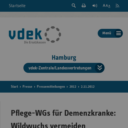
Suche
Seite
RSS
Startseite
Feed
einblenden
Drucken
abonni
Schrift
/
ausblenden
der
Menü
Seite
ändern
Hamburg
vdek-Zentrale/Landesvertretungen
Verband
der
Ersatzka
Start
Presse
Pressemitteilungen
2012
2.11.2012
Bun
Pflege-WGs für Demenzkranke:
Wildwuchs vermeiden