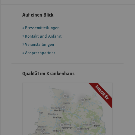
Seitennavigation
Seitenleiste
Auf einen Blick
mit
Pressemitteilungen
weiteren
Informationen
Kontakt und Anfahrt
Veranstaltungen
Ansprechpartner
Qualität im Krankenhaus
Interaktiv