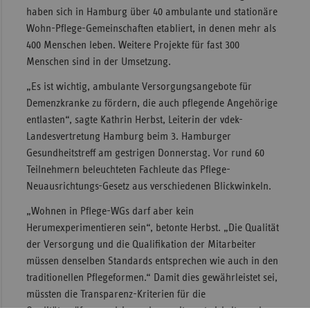
haben sich in Hamburg über 40 ambulante und stationäre
Sac
Wohn-Pflege-Gemeinschaften etabliert, in denen mehr als
Sac
400 Menschen leben. Weitere Projekte für fast 300
An
Menschen sind in der Umsetzung.
Sch
„Es ist wichtig, ambulante Versorgungsangebote für
Ho
Demenzkranke zu fördern, die auch pflegende Angehörige
entlasten“, sagte Kathrin Herbst, Leiterin der vdek-
Thü
Landesvertretung Hamburg beim 3. Hamburger
Gesundheitstreff am gestrigen Donnerstag. Vor rund 60
Teilnehmern beleuchteten Fachleute das Pflege-
Neuausrichtungs-Gesetz aus verschiedenen Blickwinkeln.
„Wohnen in Pflege-WGs darf aber kein
Herumexperimentieren sein“, betonte Herbst. „Die Qualität
der Versorgung und die Qualifikation der Mitarbeiter
müssen denselben Standards entsprechen wie auch in den
traditionellen Pflegeformen.“ Damit dies gewährleistet sei,
müssten die Transparenz-Kriterien für die