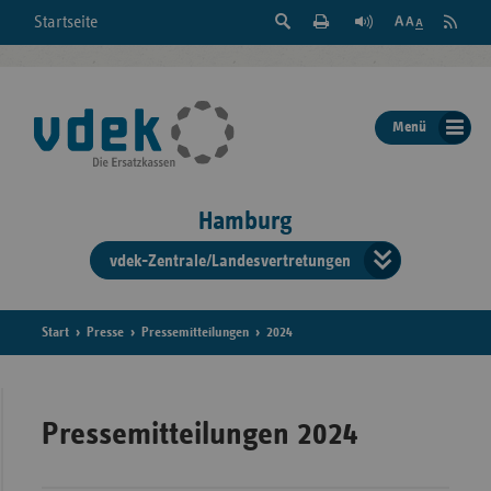
Suche
Seite
RSS
Startseite
Feed
einblenden
Drucken
abonni
Schrift
/
ausblenden
der
Menü
Seite
ändern
Hamburg
vdek-Zentrale/Landesvertretungen
Verband
der
Ersatzka
Start
Presse
Pressemitteilungen
2024
Bun
Pressemitteilungen 2024