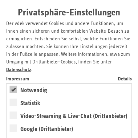
als im Vorjahr
Privatsphäre-Einstellungen
Kurzzeitpflege und Verhinderungspflege
04.06.2024
Der vdek verwendet Cookies und andere Funktionen, um
Urlaub für pflegende Angehörige: so
unterstützen Pflegekassen die Auszeit
Ihnen einen sicheren und komfortablen Website-Besuch zu
ermöglichen. Entscheiden Sie selbst, welche Funktionen Sie
vdek-Basisdaten 2024
23.05.2024
zulassen möchten. Sie können Ihre Einstellungen jederzeit
Hamburg hat höchste Dichte an
in der Fußzeile anpassen. Weitere Informationen, etwa zum
Ärztinnen und Ärzten in Deutschland
Umgang mit Drittanbieter-Cookies, finden Sie unter
Datenschutz
.
21. April Bewerbungsschluss
27.03.2024
Impressum
Details
vdek-Zukunftspreis 2024: Projekte für
bessere Pflege zu Hause gesucht
Notwendig
Statistik
Rund 30 Millionen Euro mehr Honorar für
07.03.2024
Hamburger Ärztinnen und Ärzte
Video-Streaming & Live-Chat (Drittanbieter)
Verbesserte Versorgung für Kinder mit
Sehschwächen und psychisch belastete
Google (Drittanbieter)
Patientinnen und Patienten