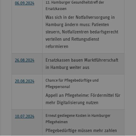
12. Hamburger Gesundheitstreff der
06.09.2024
Sac
Ersatzkassen
Was sich in der Notfallversorgung in
Sac
Hamburg ändern muss: Patienten
An
steuern, Notfallzentren bedarfsgerecht
Sch
verteilen und Rettungsdienst
Ho
reformieren
Thü
26.08.2024
Ersatzkassen bauen Marktführerschaft
in Hamburg weiter aus
Chance für Pflegebedürftige und
20.08.2024
Pflegepersonal
Appell an Pflegeheime: Fördermittel für
mehr Digitalisierung nutzen
Erneut gestiegene Kosten in Hamburger
10.07.2024
Pflegeheimen
Pflegebedürftige müssen mehr zahlen