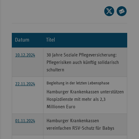
Wür
Seite
auf
Seite
Bay
X
per
Ber
teilen
E-
Datum
Titel
Bre
Mail
teilen
Ha
10.12.2024
30 Jahre Soziale Pflegeversicherung:
Hes
Pflegerisiken auch künftig solidarisch
schultern
Mec
Vo
Begleitung in der letzten Lebensphase
22.11.2024
Nie
Hamburger Krankenkassen unterstützen
Hospizdienste mit mehr als 2,3
Nor
Millionen Euro
Wes
Rhe
01.11.2024
Hamburger Krankenkassen
vereinfachen RSV-Schutz für Babys
Saa