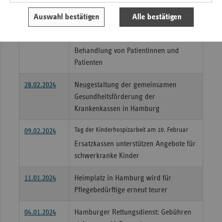
Krankenhausfinanzierung für 2024 gesichert
05.03.2024
Auswahl bestätigen
Alle bestätigen
Hamburgs Krankenhäuser erhalten
rund 2,5 Milliarden Euro für die
Behandlung von Patientinnen und
Patienten
28.02.2024
Neugestaltung der gemeinsamen
Gesundheitsförderung der
Krankenkassen in Hamburg
Tag der Kinderhospizarbeit am 10. Februar
09.02.2024
Ersatzkassen unterstützen Angebote für
schwerkranke Kinder
11.01.2024
Heimplatz in Hamburg wird für
Pflegebedürftige erneut teurer
04.01.2024
Hamburger Rettungsdienst: Gebühren