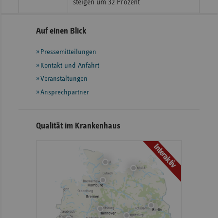
steigen um 32 Prozent
Seitennavigation
Seitenleiste
Auf einen Blick
mit
Pressemitteilungen
weiteren
Informationen
Kontakt und Anfahrt
Veranstaltungen
Ansprechpartner
Qualität im Krankenhaus
Interaktiv