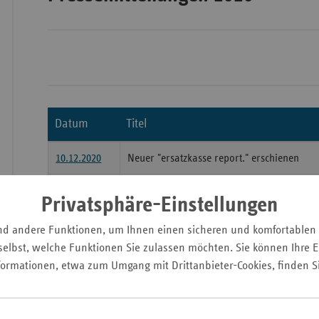
Wür
Bay
Ber
Datum
Titel
Bre
Ha
10.12.2020
Neuer "ersatzkasse report." erschienen
Hes
Krankenkassen fördern Schul-Projekt im Bezirk A
30.10.2020
Privatsphäre-Einstellungen
Mec
"Geschützte Räume für gestresste Kinder"
Vo
nd andere Funktionen, um Ihnen einen sicheren und komfortablen
Haushaltshilfe
21.10.2020
elbst, welche Funktionen Sie zulassen möchten. Sie können Ihre Ei
Nie
vdek sucht neue Partner für Angebot der Ha
formationen, etwa zum Umgang mit Drittanbieter-Cookies, finden S
Nor
Wes
05.10.2020
Neuer ersatzkasse report. erschienen
Rhe