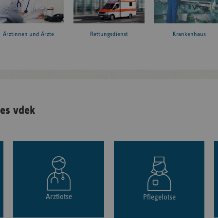
Ärztinnen und Ärzte
Rettungsdienst
Krankenhaus
es vdek
Arztlotse
Pflegelotse