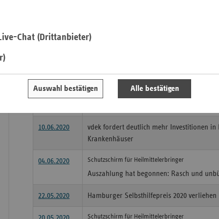
Rund 13.000 Versicherte hinzugewonnen
19.08.2020
Ersatzkassen in Hamburg weiter die klare 
Saa
ive-Chat (Drittanbieter)
04.08.2020
Corona: Gesetzliche Krankenkassen, Ärzte 
Sac
gerechte Lastenverteilung
r)
Sac
An
16.07.2020
Ersatzkassen ziehen erste Bilanz zu Coron
Sch
Auswahl bestätigen
Alle bestätigen
14.07.2020
Krankenkassen unterstützen Hamburger Ho
Ho
zwei Millionen Euro
Thü
10.06.2020
vdek fordert deutlich mehr Investitionen i
Krankenhäuser
Schutzschirm für Heilmittelerbringer
04.06.2020
Auszahlung hat begonnen: Rasch und unbü
22.05.2020
Hamburger Selbsthilfepreis 2020 verliehen
Schutzschirm für Heilmittelerbringer
20.05.2020