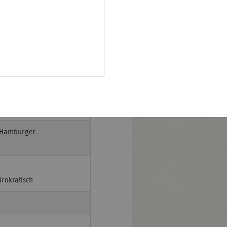
Pfalz
Nr.1
rland
und Zahnärzte fordern
hsen
hsen-
halt
a-Schutzschirmen
leswig-
spizdienste mit knapp
lstein
ringen
n Hamburger
rokratisch