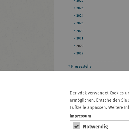
2026
2025
2024
2023
2022
2021
2020
2019
Pressestelle
Bildarchiv
Daten zum
Der vdek verwendet Cookies u
Gesundheitswesen
ermöglichen. Entscheiden Sie s
Veröffentlichungen
Fußzeile anpassen. Weitere In
Impressum
Seitenleiste
Auf einen Blick
Notwendig