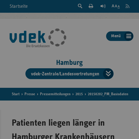
Suche
Seite
RSS
Startseite
Feed
einblenden
Drucken
abonni
Schrift
/
ausblenden
der
Menü
Seite
ändern
Hamburg
vdek-Zentrale/Landesvertretungen
Verband
der
Ersatzka
Start
Presse
Pressemitteilungen
2015
20150202_PM_Basisdaten
Bun
Patienten liegen länger in
Hamburger Krankenhäusern