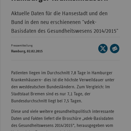
Wür
Aktuelle Daten für die Hansestadt und den
Bay
Bund in den neu erschienenen "vdek-
Ber
Basisdaten des Gesundheitswesens 2014/2015"
Bre
Pressemitteilung
Seite
Ha
Hamburg, 02.02.2015
auf
Seite
Hes
X
per
teilen
Mec
E-
Patienten liegen im Durchschnitt 7,8 Tage in Hamburger
Vo
Mail
Krankenhäusern- dies ist die höchste Verweildauer unter
teilen
Nie
den westdeutschen Bundesländern. Zum Vergleich: Im
Stadtstaat Bremen sind es nur 7,1 Tage, der
Nor
Bundesdurchschnitt liegt bei 7,5 Tagen.
Wes
Diese und viele weitere gesundheitspolitisch interessante
Rhe
Daten und Fakten liefert die Broschüre „vdek-Basisdaten
des Gesundheitswesens 2014/2015“, herausgegeben vom
Saa