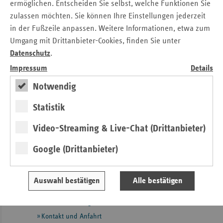
oder unter
basisdaten@vdek.com
bestellt werden.
ermöglichen. Entscheiden Sie selbst, welche Funktionen Sie
zulassen möchten. Sie können Ihre Einstellungen jederzeit
in der Fußzeile anpassen. Weitere Informationen, etwa zum
PM vdek-Basisdaten des Gesundheitswesens
Umgang mit Drittanbieter-Cookies, finden Sie unter
2014/2015"
(PDF, 141 kB)
Datenschutz
.
Impressum
Details
Kontakt
Notwendig
Stefanie Kreiss
Statistik
Verband der Ersatzkassen e. V. (vdek)
Landesvertretung Hamburg
Video-Streaming & Live-Chat (Drittanbieter)
Tel.: 0 40 / 41 32 98 - 20
Google (Drittanbieter)
E-Mail:
stefanie.kreiss@vdek.com
Seitennavigation
Seitenleiste
Auf einen Blick
Auswahl bestätigen
Alle bestätigen
mit
Pressemitteilungen
weiteren
Informationen
Kontakt und Anfahrt