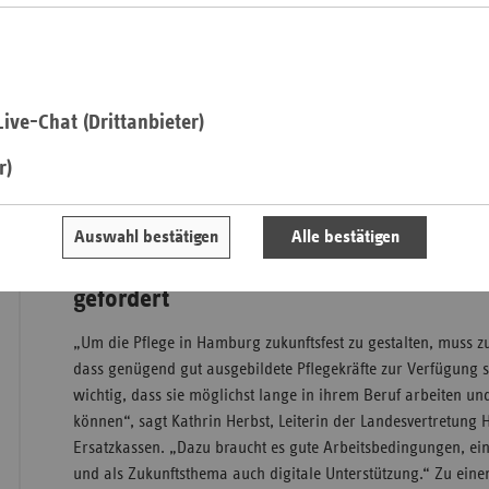
Vor dem Hintergrund des Fachkräftemangels in der Kranken-
unterstreicht dies, wie wichtig es ist, junge Menschen für de
Saa
den Arbeitsalltag und die Arbeitsbedingungen der Pflegekräf
Sac
Hamburger Gesundheitstreff der Ersatzkassen diskutieren a
ive-Chat (Drittanbieter)
Vertreter aus der Politik, der Wissenschaft, den Krankenhäu
Sac
Pflege- und Gesundheitsleistungen zum Thema „Wie wird Pfl
An
r)
Strategien gegen den Personalmangel“. Gesundheitssenatorin
Sch
hält ein Grußwort zum Thema.
Ho
Auswahl bestätigen
Alle bestätigen
Thü
Gute Arbeitsbedingungen und verbesse
gefordert
„Um die Pflege in Hamburg zukunftsfest zu gestalten, muss zu
dass genügend gut ausgebildete Pflegekräfte zur Verfügung s
wichtig, dass sie möglichst lange in ihrem Beruf arbeiten und
können“, sagt Kathrin Herbst, Leiterin der Landesvertretun
Ersatzkassen. „Dazu braucht es gute Arbeitsbedingungen, ei
und als Zukunftsthema auch digitale Unterstützung.“ Zu eine