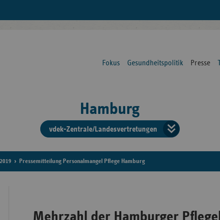
Fokus
Gesundheitspolitik
Presse
Hamburg
vdek-Zentrale/Landesvertretungen
Verba
der
2019
Pressemitteilung Personalmangel Pflege Hamburg
Ersat
Mehrzahl der Hamburger Pflegek
Bun