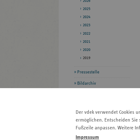
2026
2025
2024
2023
2022
2021
2020
2019
Pressestelle
Bildarchiv
Daten zum
Gesundheitswesen
Der vdek verwendet Cookies u
Veröffentlichungen
ermöglichen. Entscheiden Sie s
Fußzeile anpassen. Weitere In
Seitenleiste
Auf einen Blick
Impressum