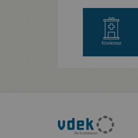
Kliniklotse
Fußleisten-
Navigation