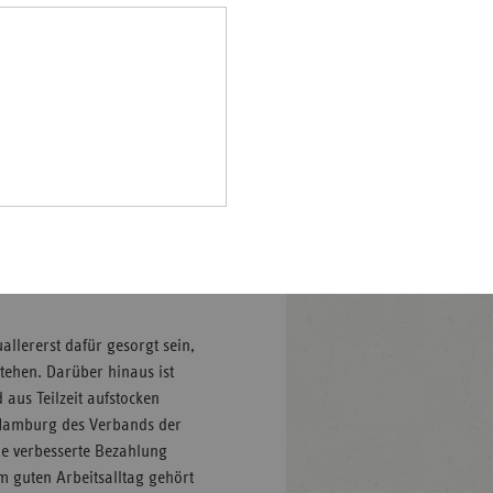
Pfalz
 und Altenpflege
n Beruf zu begeistern sowie
rland
te zu verbessern. Beim 10.
hsen
m heutigen Donnerstag
sern und den Anbietern von
hsen-
ege zukunftsfähig?
halt
 Cornelia Prüfer-Storcks
leswig-
lstein
ringen
rte Bezahlung
allererst dafür gesorgt sein,
tehen. Darüber hinaus ist
 aus Teilzeit aufstocken
g Hamburg des Verbands der
ne verbesserte Bezahlung
m guten Arbeitsalltag gehört