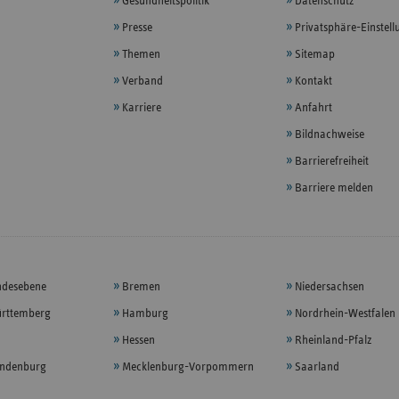
Gesundheitspolitik
Datenschutz
Presse
Privatsphäre-Einstel
Themen
Sitemap
Verband
Kontakt
Karriere
Anfahrt
Bildnachweise
Barrierefreiheit
Barriere melden
ndesebene
Bremen
Niedersachsen
rttemberg
Hamburg
Nordrhein-Westfalen
Hessen
Rheinland-Pfalz
andenburg
Mecklenburg-Vorpommern
Saarland