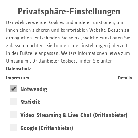
zu schließen“, sagt Kathrin Herbst, Leiterin der vdek-
Landesvertretung Hamburg. „Die Verständigung bringt den
Privatsphäre-Einstellungen
Krankenhäusern Planungssicherheit bei der diesjährigen
Der vdek verwendet Cookies und andere Funktionen, um
Finanzierung der stationären Versorgung in der
Ihnen einen sicheren und komfortablen Website-Besuch zu
Hansestadt.“
ermöglichen. Entscheiden Sie selbst, welche Funktionen Sie
Knapp 472.000 Patientinnen und Patienten
zulassen möchten. Sie können Ihre Einstellungen jederzeit
in der Fußzeile anpassen. Weitere Informationen, etwa zum
behandelt
Umgang mit Drittanbieter-Cookies, finden Sie unter
Der Landesbasisfallwert eines Bundeslands dient der
Datenschutz
.
Berechnung einzelner Fallpauschalen - also jenem Betrag,
Impressum
Details
den ein Krankenhaus den Krankenkassen für einen
Notwendig
Behandlungsfall, etwa eine Herz-Operation, eine Geburt
oder eine künstliche Beatmung in Rechnung stellt. Der
Statistik
überwiegende Teil der Klinikleistungen für Patientinnen
und Patienten wird nach diesem System bezahlt. Der neue
Video-Streaming & Live-Chat (Drittanbieter)
Landesbasisfallwert wird ab 1. Januar 2025 abgerechnet.
Google (Drittanbieter)
Die Milliarden aus dem Landesbasisfallwert sind