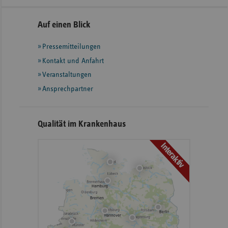
Seitennavigation
Seitenleiste
Auf einen Blick
mit
Pressemitteilungen
weiteren
Informationen
Kontakt und Anfahrt
Veranstaltungen
Ansprechpartner
Qualität im Krankenhaus
Interaktiv