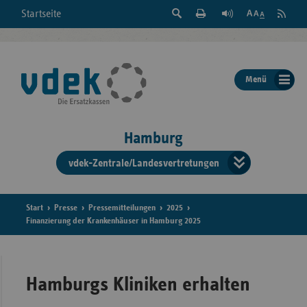
Suche
Seite
RSS
Startseite
Feed
einblenden
Drucken
abonni
Schrift
/
ausblenden
der
Menü
Seite
ändern
Hamburg
vdek-Zentrale/Landesvertretungen
Verband
der
Ersatzka
Start
Presse
Pressemitteilungen
2025
Finanzierung der Krankenhäuser in Hamburg 2025
Bun
Hamburgs Kliniken erhalten