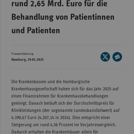
rund 2,65 Mrd. Euro für die
Wür
Behandlung von Patientinnen
Bay
und Patienten
Ber
Bre
Ha
Pressemitteilung
Seite
Hes
Hamburg, 29.01.2025
auf
Seite
X
Mec
per
teilen
Vo
E-
Die Krankenkassen und die Hamburgische
Mail
Nie
Krankenhausgesellschaft haben sich für das Jahr 2025 auf
teilen
einen Finanzrahmen für Krankenhausbehandlungen
Nor
geeinigt. Danach beläuft sich der Durchschnittspreis für
Wes
Klinikleistungen (der sogenannte Landesbasisfallwert) auf
Rhe
4.390,67 Euro (4.207,14 in 2024). Dies entspricht einer
Steigerung um rund 4,36 Prozent im Vorjahresvergleich.
Dadurch erhalten die Krankenhäuser allein für
Saa