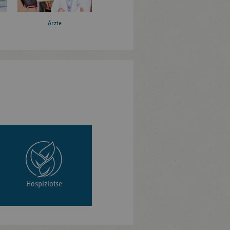
Ärzte
Hospizlotse