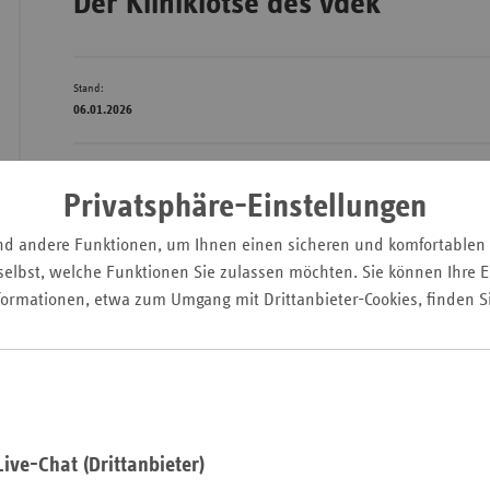
Der Kliniklotse des vdek
Stand:
Wür
06.01.2026
Bay
Ber
Privatsphäre-Einstellungen
Bre
Ha
nd andere Funktionen, um Ihnen einen sicheren und komfortablen
elbst, welche Funktionen Sie zulassen möchten. Sie können Ihre Ei
Hes
formationen, etwa zum Umgang mit Drittanbieter-Cookies, finden S
Mec
Vo
Nie
Nor
Wes
ive-Chat (Drittanbieter)
Rhe