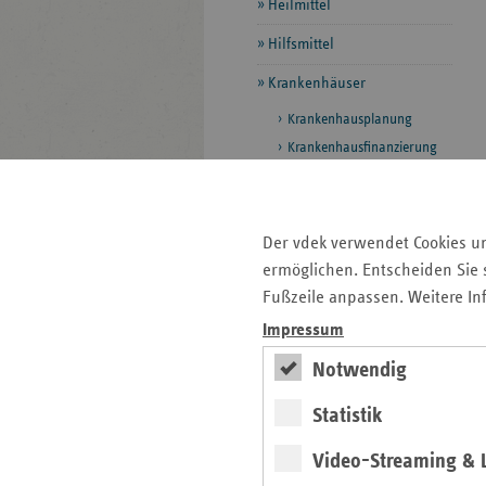
Heilmittel
Hilfsmittel
Krankenhäuser
Krankenhausplanung
Krankenhausfinanzierung
Qualitätssicherung
Klinik-Lotse
Der vdek verwendet Cookies u
Pflege
ermöglichen. Entscheiden Sie s
Prävention und
Fußzeile anpassen. Weitere In
Gesundheitsförderung
Impressum
Rettungsdienst und
Notwendig
Krankentransport
Statistik
Selbsthilfe
Vorsorge und Rehabilitation
Video-Streaming & L