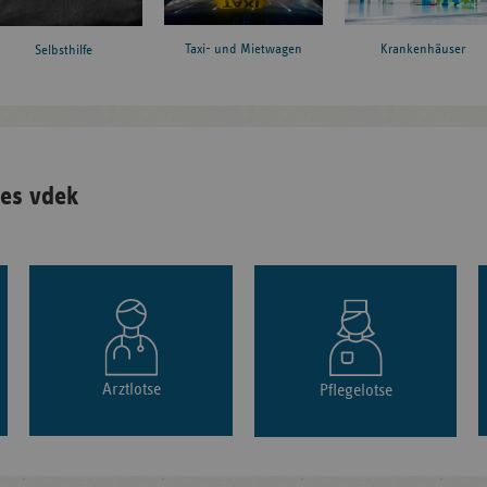
Taxi- und Mietwagen
Krankenhäuser
Selbsthilfe
es vdek
Arztlotse
Pflegelotse