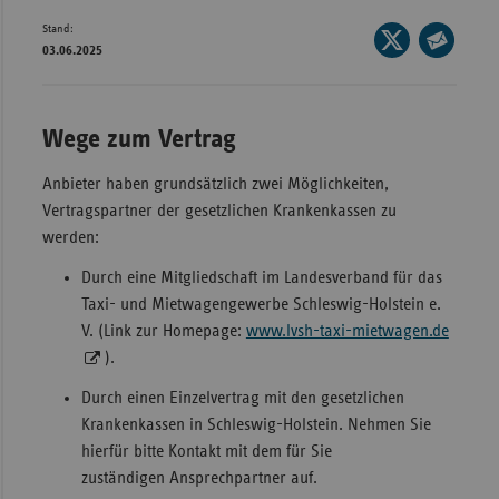
Stand:
Wür
Seite
03.06.2025
auf
Seite
Bay
X
per
Ber
teilen
E-
Wege zum Vertrag
Bre
Mail
teilen
Anbieter haben grundsätzlich zwei Möglichkeiten,
Ha
Vertragspartner der gesetzlichen Krankenkassen zu
Hes
werden:
Mec
Durch eine Mitgliedschaft im Landesverband für das
Vo
Taxi- und Mietwagengewerbe Schleswig-Holstein e.
Nie
V. (Link zur Homepage:
www.lvsh-taxi-mietwagen.de
).
Nor
Wes
Durch einen Einzelvertrag mit den gesetzlichen
Krankenkassen in Schleswig-Holstein. Nehmen Sie
Rhe
hierfür bitte Kontakt mit dem für Sie
zuständigen Ansprechpartner auf.
Saa