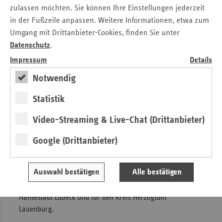
Wall 55
zulassen möchten. Sie können Ihre Einstellungen jederzeit
24103 Kiel
in der Fußzeile anpassen. Weitere Informationen, etwa zum
Umgang mit Drittanbieter-Cookies, finden Sie unter
Tel.: 04 31 / 97 44 1 - 18
Datenschutz
.
Fax: 04 31 / 97 44 1 - 23
Web:
https://www.vdek.com
Impressum
Details
Notwendig
nora.schneider@vdek.com
Statistik
Die AOK NordWest ist zuständig für die
Video-Streaming & Live-Chat (Drittanbieter)
Landeshauptstadt Kiel und für die
Google (Drittanbieter)
Kreise Dithmarschen, Pinneberg, Schleswig-Flensburg
und Segeberg.
Auswahl bestätigen
Alle bestätigen
Der BKK Landesverband Nordwest ist zuständig für die
Hansestadt Lübeck und für den Kreis Herzogtum
Lauenburg.