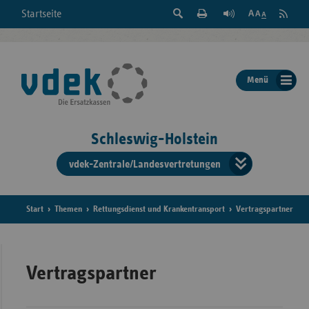
Suche
Seite
RSS
Startseite
Feed
einblenden
Drucken
abonni
Schrift
/
ausblenden
der
Menü
Seite
ändern
Schleswig-Holstein
vdek-Zentrale/Landesvertretungen
Verband
der
Ersatzka
Start
Themen
Rettungsdienst und Krankentransport
Vertragspartner
Bun
Vertragspartner