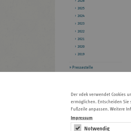
2026
2025
2024
2023
2022
2021
2020
2019
Pressestelle
Bildarchiv
Daten zum
Der vdek verwendet Cookies u
Gesundheitswesen
ermöglichen. Entscheiden Sie s
Veröffentlichungen
Fußzeile anpassen. Weitere In
Impressum
Seitenleiste
Auf einen Blick
Notwendig