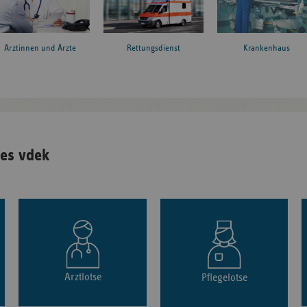
Ärztinnen und Ärzte
Rettungsdienst
Krankenhaus
es vdek
Arztlotse
Pflegelotse