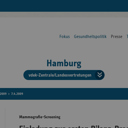
Fokus
Gesundheitspolitik
Presse
Hamburg
vdek-Zentrale/Landesvertretungen
Verba
der
2009
7.4.2009
Ersat
Mammografie-Screening
Bun