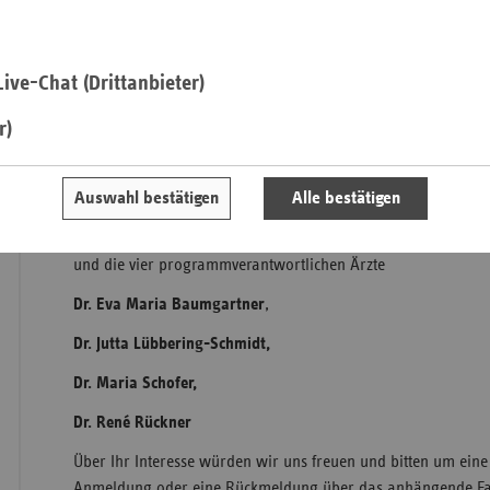
Ort:
Mammographie-Screening-Zentrum, Mönckebergstr
Saa
4. Stock, 20095 Hamburg
ive-Chat (Drittanbieter)
Sac
Teilnehmer:
r)
Sac
Dietrich Wersich
, Gesundheitssenator
An
Günter Ploß
, Leiter des Verbandes der Ersatzkassen (vdek)
Sch
Auswahl bestätigen
Alle bestätigen
Ho
Dieter Bollmann
, Vorstand Kassenärztliche Vereinigung Ha
Thü
und die vier programmverantwortlichen Ärzte
Dr. Eva Maria Baumgartner
,
Dr. Jutta Lübbering-Schmidt,
Dr. Maria Schofer,
Dr. René Rückner
Über Ihr Interesse würden wir uns freuen und bitten um eine 
Anmeldung oder eine Rückmeldung über das anhängende Fa