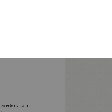
Pfalz
aße 11,
rland
hsen
hsen-
halt
, Landesvertretung Hamburg,
leswig-
lstein
mburg
ringen
kurze telefonische
x.