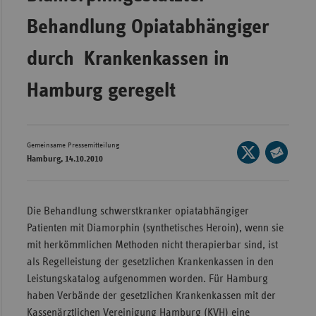
Wür
Behandlung Opiatabhängiger
Bay
durch Krankenkassen in
Ber
Hamburg geregelt
Bre
Ha
Hes
Gemeinsame Pressemitteilung
Seite
Hamburg, 14.10.2010
Mec
auf
Seite
Vo
X
per
teilen
E-
Nie
Die Behandlung schwerstkranker opiatabhängiger
Mail
Patienten mit Diamorphin (synthetisches Heroin), wenn sie
Nor
teilen
mit herkömmlichen Methoden nicht therapierbar sind, ist
Wes
als Regelleistung der gesetzlichen Krankenkassen in den
Rhe
Leistungskatalog aufgenommen worden. Für Hamburg
haben Verbände der gesetzlichen Krankenkassen mit der
Saa
Kassenärztlichen Vereinigung Hamburg (KVH) eine