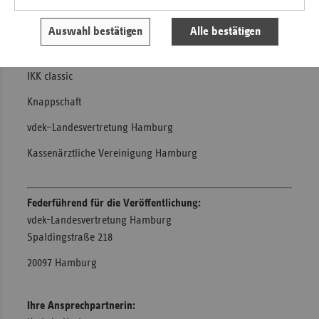
AOK Rheinland/Hamburg – Die Gesundheitskasse
Auswahl bestätigen
Alle bestätigen
BKK-Landesverband NORDWEST
IKK classic
Knappschaft
vdek–Landesvertretung Hamburg
Kassenärztliche Vereinigung Hamburg
Federführend für die Veröffentlichung:
vdek-Landesvertretung Hamburg
Spaldingstraße 218
20097 Hamburg
Ihre Ansprechpartnerin: