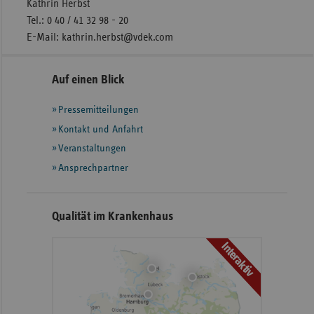
Kathrin Herbst
Tel.: 0 40 / 41 32 98 - 20
E-Mail: kathrin.herbst@vdek.com
Seitennavigation
Seitenleiste
Auf einen Blick
mit
Pressemitteilungen
weiteren
Informationen
Kontakt und Anfahrt
Veranstaltungen
Ansprechpartner
Qualität im Krankenhaus
Interaktiv