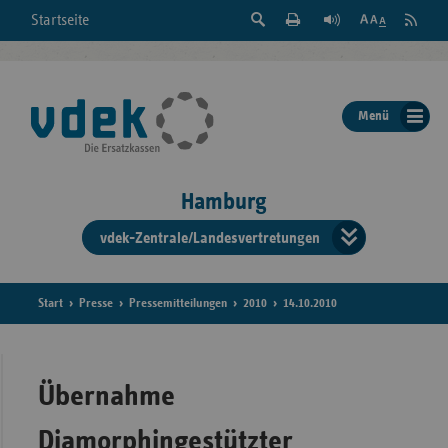
Suche
Seite
RSS
Startseite
Feed
einblenden
Drucken
abonni
Schrift
/
ausblenden
der
Menü
Seite
ändern
Hamburg
vdek-Zentrale/Landesvertretungen
Verband
der
Ersatzka
Start
Presse
Pressemitteilungen
2010
14.10.2010
Bun
Übernahme
Diamorphingestützter