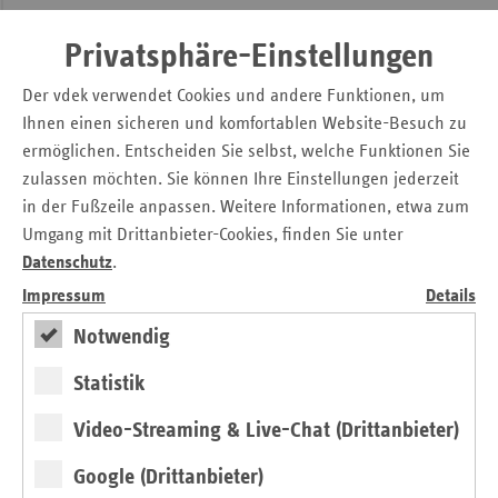
Privatsphäre-Einstellungen
Ansprechpartnerinnen und Ansprechpartner:
Der vdek verwendet Cookies und andere Funktionen, um
AOK Rheinland/Hamburg: Tanja Schilling, 040 20 23 49 35,
Ihnen einen sicheren und komfortablen Website-Besuch zu
kommunikation.hh@rh.aok.de
ermöglichen. Entscheiden Sie selbst, welche Funktionen Sie
BKK-Landesverband NORDWEST: Thomas Fritsch, 040 25 15
zulassen möchten. Sie können Ihre Einstellungen jederzeit
05 258, presse@bkk-nord.de
in der Fußzeile anpassen. Weitere Informationen, etwa zum
Umgang mit Drittanbieter-Cookies, finden Sie unter
IKK classic: Michael Förstermann, 040 54 00 33 45,
Datenschutz
.
michael.foerstermann@ikk-classic.de
Impressum
Details
Knappschaft: Holger Siegmann, 040 303885401,
Notwendig
holger.siegmann@kbs.de
vdek–Landesvertretung Hamburg: Kathrin Herbst, 040 41 32
Statistik
98 20, kathrin.herbst@vdek.com
Video-Streaming & Live-Chat (Drittanbieter)
Kassenärztliche Vereinigung Hamburg: Barbara
Heidenreich, 040 22 80 25 34, barbara.heidenreich@kvhh.de
Google (Drittanbieter)
Diese Pressemitteilung wurde veröffentlicht von: