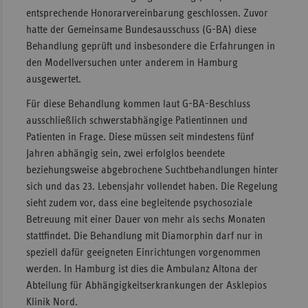
entsprechende Honorarvereinbarung geschlossen. Zuvor
Sac
hatte der Gemeinsame Bundesausschuss (G-BA) diese
Sac
Behandlung geprüft und insbesondere die Erfahrungen in
An
den Modellversuchen unter anderem in Hamburg
ausgewertet.
Sch
Ho
Für diese Behandlung kommen laut G-BA-Beschluss
ausschließlich schwerstabhängige Patientinnen und
Thü
Patienten in Frage. Diese müssen seit mindestens fünf
Jahren abhängig sein, zwei erfolglos beendete
beziehungsweise abgebrochene Suchtbehandlungen hinter
sich und das 23. Lebensjahr vollendet haben. Die Regelung
sieht zudem vor, dass eine begleitende psychosoziale
Betreuung mit einer Dauer von mehr als sechs Monaten
stattfindet. Die Behandlung mit Diamorphin darf nur in
speziell dafür geeigneten Einrichtungen vorgenommen
werden. In Hamburg ist dies die Ambulanz Altona der
Abteilung für Abhängigkeitserkrankungen der Asklepios
Klinik Nord.