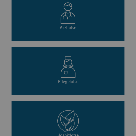
Arztlotse
Pflegelotse
Hospizlotse