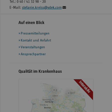
Tel.: 0 40 / 41 32 98 - 20
E-Mail:
stefanie.kreiss@vdek.com
Seitennavigation
Seitenleiste
Auf einen Blick
mit
Pressemitteilungen
weiteren
Informationen
Kontakt und Anfahrt
Veranstaltungen
Ansprechpartner
Qualität im Krankenhaus
Interaktiv