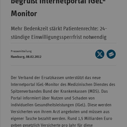
begrüßt Internetportal IGeL-
Wür
Monitor
Bay
Ber
Mehr Bedenkzeit stärkt Patientenrechte: 24-
stündige Einwilligungssperrfrist notwendig
Bre
Ha
Pressemitteilung
Seite
Hes
Hamburg, 08.02.2012
auf
Seite
X
Mec
per
teilen
Vo
E-
Der Verband der Ersatzkassen unterstützt das neue
Mail
Nie
Internetportal IGeL-Monitor des Medizinischen Dienstes des
teilen
Spitzenverbandes Bund der Krankenkassen (MDS). Das
Nor
Portal informiert über Nutzen und Schaden von
Wes
individuellen Gesundheitsleistungen (IGeL). Diese werden
Rhe
Versicherten von ihrem Arzt angeboten und müssen aus
eigener Tasche bezahlt werden. Rund 1,5 Milliarden Euro
geben gesetzlich Versicherte pro Jahr für diese
Saa