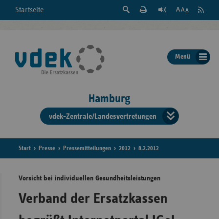
Suche
Seite
RSS
Startseite
Feed
einblenden
Drucken
abonni
Schrift
/
ausblenden
der
Menü
Seite
ändern
Hamburg
vdek-Zentrale/Landesvertretungen
Verband
der
Ersatzka
Start
Presse
Pressemitteilungen
2012
8.2.2012
Vorsicht bei individuellen Gesundheitsleistungen
Bun
Verband der Ersatzkassen