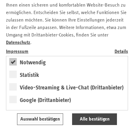
Hamburg. Die Einführung einer 24-stündigen Bedenkzeit
Ihnen einen sicheren und komfortablen Website-Besuch zu
sei daher ein unüberhörbares Signal für mehr
ermöglichen. Entscheiden Sie selbst, welche Funktionen Sie
Patientenschutz. Hier müsse der Gesetzgeber in seinem
zulassen möchten. Sie können Ihre Einstellungen jederzeit
Entwurf zum Patientenrechtegesetz dringend nachbessern.
in der Fußzeile anpassen. Weitere Informationen, etwa zum
Der Verband der Ersatzkassen ist sich sicher, dass der
Umgang mit Drittanbieter-Cookies, finden Sie unter
„IGeL-Monitor“ ein guter Ratgeber ist, da er keine
Datenschutz
.
finanziellen Interessen verfolgt, sondern sachlich
Impressum
Details
informiert. Auf Basis der dort zugrunde gelegten
empirisch-medizinischen Bewertungen können Versicherte
Notwendig
für sich die richtige Entscheidung treffen.
Statistik
Video-Streaming & Live-Chat (Drittanbieter)
Kontakt
Google (Drittanbieter)
Stefanie Kreiss
Verband der Ersatzkassen e. V. (vdek)
Auswahl bestätigen
Alle bestätigen
Landesvertretung Hamburg