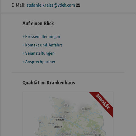
E-Mail:
stefanie.kreiss@vdek.com
Seitennavigation
Seitenleiste
Auf einen Blick
mit
Pressemitteilungen
weiteren
Informationen
Kontakt und Anfahrt
Veranstaltungen
Ansprechpartner
Qualität im Krankenhaus
Interaktiv