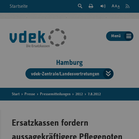
Suche
Seite
RSS
Startseite
Feed
einblenden
Drucken
abonni
Schrift
/
ausblenden
der
Menü
Seite
ändern
Hamburg
vdek-Zentrale/Landesvertretungen
Verband
der
Ersatzka
Start
Presse
Pressemitteilungen
2012
7.8.2012
Bun
Ersatzkassen fordern
aussagekräftigere Pflegenoten