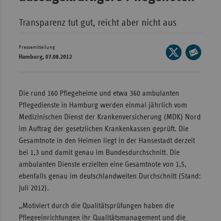
Wür
Transparenz tut gut, reicht aber nicht aus
Bay
Pressemitteilung
Ber
Seite
Hamburg, 07.08.2012
auf
Bre
Seite
X
per
Ha
teilen
E-
Die rund 160 Pflegeheime und etwa 360 ambulanten
Hes
Mail
Pflegedienste in Hamburg werden einmal jährlich vom
teilen
Mec
Medizinischen Dienst der Krankenversicherung (MDK) Nord
Vo
im Auftrag der gesetzlichen Krankenkassen geprüft. Die
Gesamtnote in den Heimen liegt in der Hansestadt derzeit
Nie
bei 1,3 und damit genau im Bundesdurchschnitt. Die
Nor
ambulanten Dienste erzielten eine Gesamtnote von 1,5,
Wes
ebenfalls genau im deutschlandweiten Durchschnitt (Stand:
Juli 2012).
Rhe
„Motiviert durch die Qualitätsprüfungen haben die
Pflegeeinrichtungen ihr Qualitätsmanagement und die
Saa