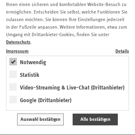
Prüfungsergebnissen, die von den Pflegekassen im Internet
Ihnen einen sicheren und komfortablen Website-Besuch zu
veröffentlicht wurden. Die Noten sind zum Beispiel im vdek-
ermöglichen. Entscheiden Sie selbst, welche Funktionen Sie
Pflegelotsen unter
www.pflegelotse.de
abzurufen.
zulassen möchten. Sie können Ihre Einstellungen jederzeit
In der Hansestadt werden rund 14 000 pflegebedürftige
in der Fußzeile anpassen. Weitere Informationen, etwa zum
Menschen von ambulanten Diensten gepflegt – zunehmend
Umgang mit Drittanbieter-Cookies, finden Sie unter
auch in neuen Wohnformen wie ambulanten Wohn-Pflege-
Datenschutz
.
Gemeinschaften. In den stationären
Impressum
Details
Pflegeheimen stehen über 17.000 Plätze zur Verfügung,
Notwendig
rund 15.500 Plätze sind belegt.
Statistik
Video-Streaming & Live-Chat (Drittanbieter)
Kontakt
Google (Drittanbieter)
Stefanie Kreiss
Verband der Ersatzkassen e. V. (vdek)
Auswahl bestätigen
Alle bestätigen
Landesvertretung Hamburg
Tel.: 0 40 / 41 32 98 - 20