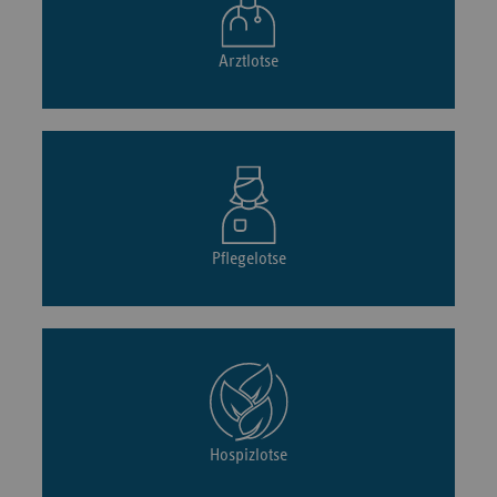
Arztlotse
Pflegelotse
Hospizlotse