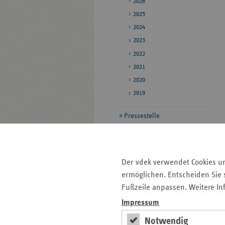
2026
2025
2024
2023
2022
2021
2020
2019
Pressestelle
Bildarchiv
Daten zum
Der vdek verwendet Cookies u
Gesundheitswesen
ermöglichen. Entscheiden Sie s
Veröffentlichungen
Fußzeile anpassen. Weitere In
Impressum
Seitenleiste
Auf einen Blick
Notwendig