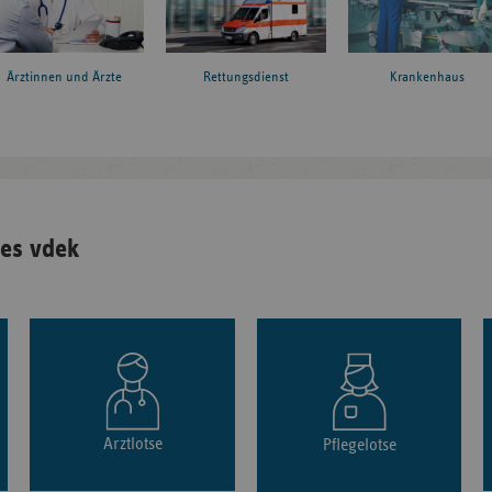
Ärztinnen und Ärzte
Rettungsdienst
Krankenhaus
es vdek
Arztlotse
Pflegelotse