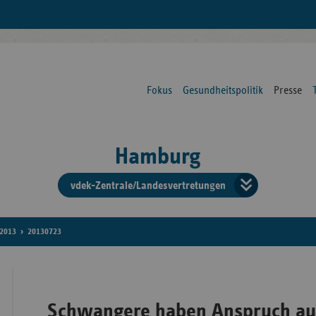
Fokus
Gesundheitspolitik
Presse
Hamburg
vdek-Zentrale/Landesvertretungen
Verba
der
2013
20130723
Ersat
Schwangere haben Anspruch auf
Bun