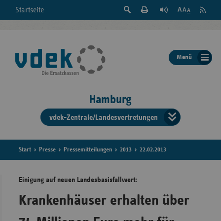
Suche
Seite
RSS
Startseite
Feed
einblenden
Drucken
abonni
Schrift
/
ausblenden
der
Menü
Seite
ändern
Hamburg
vdek-Zentrale/Landesvertretungen
Verband
der
Ersatzka
Start
Presse
Pressemitteilungen
2013
22.02.2013
Einigung auf neuen Landesbasisfallwert:
Bun
Krankenhäuser erhalten über