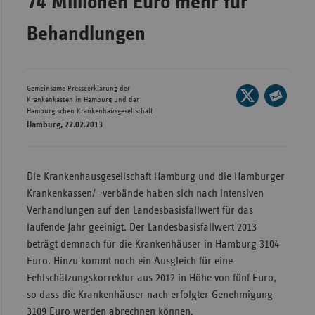
74 Millionen Euro mehr für
Wür
Behandlungen
Bay
Ber
Gemeinsame Presseerklärung der
Seite
Bre
Krankenkassen in Hamburg und der
auf
Hamburgischen Krankenhausgesellschaft
Seite
Ha
Hamburg, 22.02.2013
X
per
Hes
teilen
E-
Mec
Mail
Die Krankenhausgesellschaft Hamburg und die Hamburger
Vo
teilen
Krankenkassen/ -verbände haben sich nach intensiven
Nie
Verhandlungen auf den Landesbasisfallwert für das
laufende Jahr geeinigt. Der Landesbasisfallwert 2013
Nor
beträgt demnach für die Krankenhäuser in Hamburg 3104
Wes
Euro. Hinzu kommt noch ein Ausgleich für eine
Rhe
Fehlschätzungskorrektur aus 2012 in Höhe von fünf Euro,
so dass die Krankenhäuser nach erfolgter Genehmigung
Saa
3109 Euro werden abrechnen können.