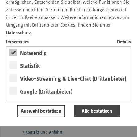
ermöglichen. Entscheiden Sie selbst, welche Funktionen Sie
Federführend für die Veröffentlichung:
zulassen möchten. Sie können Ihre Einstellungen jederzeit
in der Fußzeile anpassen. Weitere Informationen, etwa zum
Hamburgische Krankenhausgesellschaft e.V.
Umgang mit Drittanbieter-Cookies, finden Sie unter
Burchardstraße 19
Datenschutz
.
20095 Hamburg
Impressum
Details
Ihre Ansprechpartnerin:
Notwendig
Verband der Ersatzkassen e.V.
Statistik
Landesvertretung Hamburg
Stefanie Kreiss
Video-Streaming & Live-Chat (Drittanbieter)
Tel.: 0 40 / 41 32 98 - 20
Google (Drittanbieter)
eMail:
stefanie.kreiss@vdek.com
Seitennavigation
Seitenleiste
Auf einen Blick
Auswahl bestätigen
Alle bestätigen
mit
Pressemitteilungen
weiteren
Informationen
Kontakt und Anfahrt