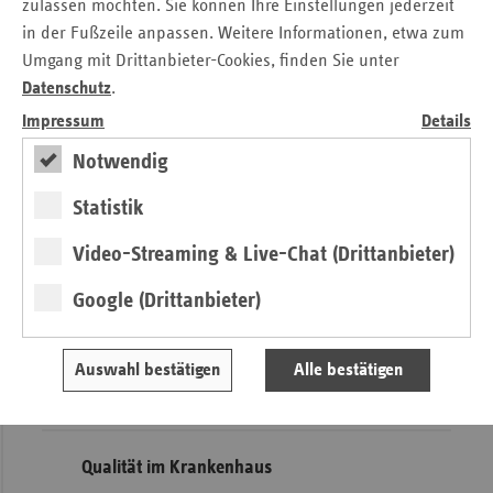
zulassen möchten. Sie können Ihre Einstellungen jederzeit
Kontakt
in der Fußzeile anpassen. Weitere Informationen, etwa zum
Umgang mit Drittanbieter-Cookies, finden Sie unter
Stefanie Kreiss
Datenschutz
.
Verband der Ersatzkassen e. V. (vdek)
Landesvertretung Hamburg
Impressum
Details
Tel.: 0 40 / 41 32 98 - 20
Notwendig
E-Mail:
stefanie.kreiss@vdek.com
Statistik
Seitennavigation
Seitenleiste
Auf einen Blick
Video-Streaming & Live-Chat (Drittanbieter)
mit
Google (Drittanbieter)
Pressemitteilungen
weiteren
Informationen
Kontakt und Anfahrt
Veranstaltungen
Auswahl bestätigen
Alle bestätigen
Ansprechpartner
Qualität im Krankenhaus