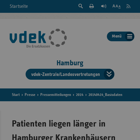
Suche
Seite
RSS
Startseite
Feed
einblenden
Drucken
abonni
Schrift
/
ausblenden
der
Menü
Seite
ändern
Hamburg
vdek-Zentrale/Landesvertretungen
Verband
der
Ersatzka
Start
Presse
Pressemitteilungen
2014
20140414_Basisdaten
Bun
Patienten liegen länger in
Hamburger Krankenhäusern