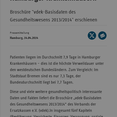
Wür
Broschüre "vdek-Basisdaten des
Bay
Gesundheitswesens 2013/2014" erschienen
Ber
Pressemitteilung
Seite
Bre
Hamburg, 14.04.2014
auf
Seite
Ha
X
per
Hes
teilen
E-
Patienten liegen im Durchschnitt 7,9 Tage in Hamburger
Mec
Mail
Krankenhäusern – dies ist die höchste Verweildauer unter
Vo
teilen
den westdeutschen Bundesländern. Zum Vergleich: Im
Stadtstaat Bremen sind es nur 7,3 Tage, der
Nie
Bundesdurchschnitt liegt bei 7,7 Tagen.
Nor
Wes
Diese und viele weitere gesundheitspolitisch interessante
Daten und Fakten liefert die Broschüre „vdek-Basisdaten
Rhe
des Gesundheitswesens 2013/2014“ des Verbands der
Ersatzkassen e.V. (vdek).In insgesamt fünf Kapiteln
Saa
(Bevölkerung, Versicherte, Finanzen, Versorgung, soziale