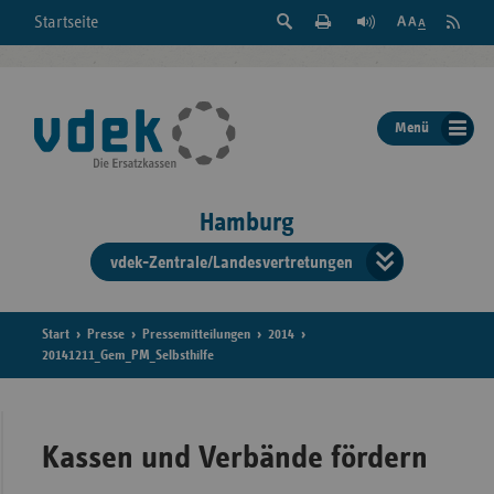
Suche
Seite
RSS
Startseite
Feed
einblenden
Drucken
abonni
Schrift
/
ausblenden
der
Menü
Seite
ändern
Hamburg
vdek-Zentrale/Landesvertretungen
Verband
der
Ersatzka
Start
Presse
Pressemitteilungen
2014
20141211_Gem_PM_Selbsthilfe
Bun
Kassen und Verbände fördern