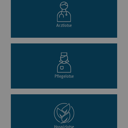
Arztlotse
Pflegelotse
Hospizlotse