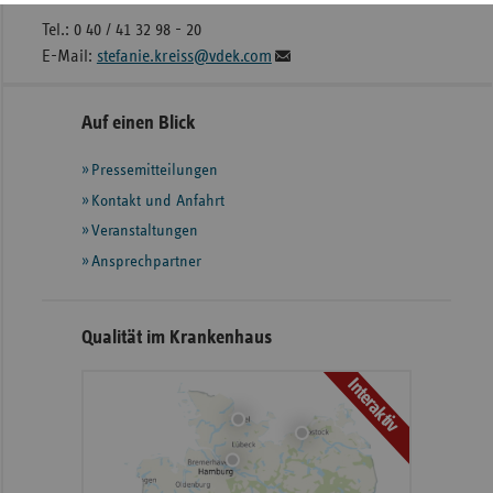
Tel.: 0 40 / 41 32 98 - 20
E-Mail:
stefanie.kreiss@vdek.com
Seitennavigation
Seitenleiste
Auf einen Blick
mit
Pressemitteilungen
weiteren
Informationen
Kontakt und Anfahrt
Veranstaltungen
Ansprechpartner
Qualität im Krankenhaus
Interaktiv