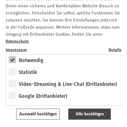
Vorstandsmitglied der AOK Rheinland/Hamburg,
Ihnen einen sicheren und komfortablen Website-Besuch zu
stellvertretend für die Hamburger Krankenkassen/-
ermöglichen. Entscheiden Sie selbst, welche Funktionen Sie
verbände.
zulassen möchten. Sie können Ihre Einstellungen jederzeit
in der Fußzeile anpassen. Weitere Informationen, etwa zum
Die Kontakt- und Informationsstellen für Selbsthilfegruppen
(KISS) Hamburg verwalten den „Selbsthilfegruppen-Topf“.
Umgang mit Drittanbieter-Cookies, finden Sie unter
Dieser sieht Zuschüsse für Büroausgaben, Raummieten
Datenschutz
.
oder die Öffentlichkeitsarbeit von Selbsthilfegruppen vor.
Impressum
Details
Der Hamburger „Selbsthilfegruppen-Topf“ wurde 1987 zur
Notwendig
Verteilung der Fördermittel geschaffen. Seit 1994 beteiligen
sich auch die gesetzlichen Krankenkassen.
Statistik
Gemeinsame Pressemitteilung
Video-Streaming & Live-Chat (Drittanbieter)
Google (Drittanbieter)
Kontakt
Stefanie Kreiss
Auswahl bestätigen
Alle bestätigen
Verband der Ersatzkassen e. V. (vdek)
Landesvertretung Hamburg