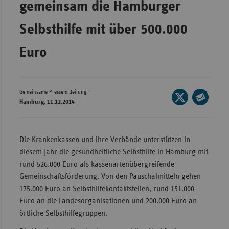
gemeinsam die Hamburger
Wür
Selbsthilfe mit über 500.000
Bay
Euro
Ber
Bre
Ha
Gemeinsame Pressemitteilung
Seite
Hes
Hamburg, 11.12.2014
auf
Seite
X
Mec
per
teilen
Vo
E-
Die Krankenkassen und ihre Verbände unterstützen in
Mail
Nie
diesem Jahr die gesundheitliche Selbsthilfe in Hamburg mit
teilen
rund 526.000 Euro als kassenartenübergreifende
Nor
Gemeinschaftsförderung. Von den Pauschalmitteln gehen
Wes
175.000 Euro an Selbsthilfekontaktstellen, rund 151.000
Rhe
Euro an die Landesorganisationen und 200.000 Euro an
örtliche Selbsthilfegruppen.
Saa