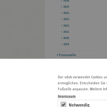
2026
2025
2024
2023
2022
2021
2020
2019
Pressestelle
Bildarchiv
Daten zum
Der vdek verwendet Cookies u
Gesundheitswesen
ermöglichen. Entscheiden Sie s
Veröffentlichungen
Fußzeile anpassen. Weitere In
Impressum
Seitenleiste
Auf einen Blick
Notwendig