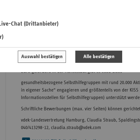
der Medien vergeben. Die Bewerbungsfrist läuft bis zum 28. 
„Das Wissen, nicht alleine dazustehen mit einer Krankheit u
Saa
austauschen zu können, stärkt Betroffene. Die Selbsthilfe ist
ive-Chat (Drittanbieter)
Sac
professionellen Gesundheitsversorgung“, betont Kathrin Herbs
Landesvertretung Hamburg.
r)
Sac
An
„Mit dem Preis würdigen wir den beispiellosen Einsatz vieler
Solidarität und Nächstenliebe praktizieren.“
Sch
Auswahl bestätigen
Alle bestätigen
Ho
Die Hamburger Ersatzkassen haben die Selbsthilfe im vergan
Euro gefördert. In der Hansestadt gibt es etwa 1.000
Thü
gesundheitsbezogene Selbsthilfegruppen mit rund 20.000 Akti
in eigener Sache“ engagieren und größtenteils von der KIS
Informationsstellen für Selbsthilfegruppen) unterstützt werde
Schriftliche Bewerbungen (max. vier Seiten) können gerichte
vdek-Landesvertretung Hamburg, Claudia Straub, Spaldingstr
040/413298-12, claudia.straub@vdek.com