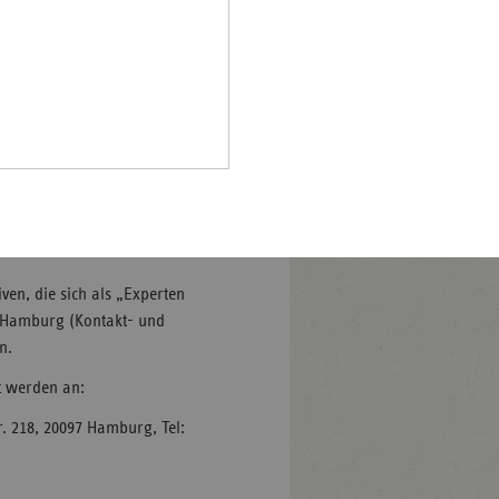
Februar 2014.
Pfalz
nd sich auf Augenhöhe
rland
 eine wichtige Ergänzung der
hsen
t, Leiterin der vdek-
hsen-
halt
 Ehrenamtlicher, die
leswig-
lstein
genen Jahr mit rund 250 000
ringen
ven, die sich als „Experten
S Hamburg (Kontakt- und
n.
t werden an:
. 218, 20097 Hamburg, Tel: