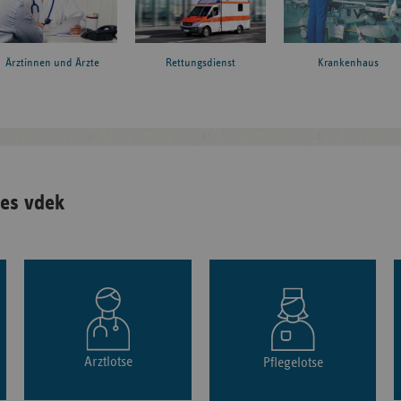
Ärztinnen und Ärzte
Rettungsdienst
Krankenhaus
es vdek
Arztlotse
Pflegelotse