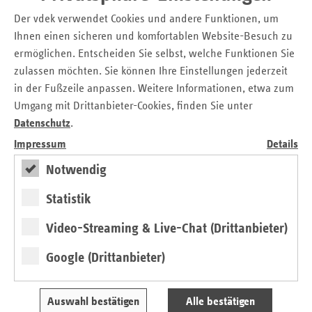
Der vdek-Arztlotse ist das einzige Arztsuch- und
Der vdek verwendet Cookies und andere Funktionen, um
Bewertungsportal der gesetzlichen Krankenkassen, das
Ihnen einen sicheren und komfortablen Website-Besuch zu
detaillierte Informationen zum Grad der Barrierefreiheit
ermöglichen. Entscheiden Sie selbst, welche Funktionen Sie
bietet. Die Kriterien zur Barrierefreiheit wurden von der
zulassen möchten. Sie können Ihre Einstellungen jederzeit
Stiftung Gesundheit gemeinsam mit dem
in der Fußzeile anpassen. Weitere Informationen, etwa zum
Bundeskompetenzzentrum Barrierefreiheit erarbeitet. Auch
Umgang mit Drittanbieter-Cookies, finden Sie unter
die Anforderungen an bereits bestehende DIN-Normen sind
Datenschutz
.
berücksichtigt.
Impressum
Details
Mit einer Schritt-für-Schritt-Suche können Nutzer über
Notwendig
Auswahllisten die Recherche nach einem Arzt in ihrer
unmittelbaren Umgebung eingrenzen. Neben Kriterien wie
Statistik
Facharzt- oder Zusatzbezeichnungen und Spezialisierungen
(z.B. Neurologie, Allergologie) stehen in der „Detaillierten
Video-Streaming & Live-Chat (Drittanbieter)
Suche“ unter anderem zwölf Kriterien zur Barrierefreiheit
Google (Drittanbieter)
zur Auswahl (z.B. Behindertenparkplätze, stufenfreier
Zugang).
Auswahl bestätigen
Alle bestätigen
Pressemitteilung