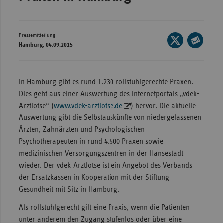
Wür
Bay
Pressemitteilung
Seite
Hamburg, 04.09.2015
Ber
auf
Seite
X
per
Bre
teilen
E-
In Hamburg gibt es rund 1.230 rollstuhlgerechte Praxen.
Ha
Mail
Dies geht aus einer Auswertung des Internetportals „vdek-
Hes
teilen
Arztlotse“ (
www.vdek-arztlotse.de
) hervor. Die aktuelle
Mec
Auswertung gibt die Selbstauskünfte von niedergelassenen
Vo
Ärzten, Zahnärzten und Psychologischen
Psychotherapeuten in rund 4.500 Praxen sowie
Nie
medizinischen Versorgungszentren in der Hansestadt
Nor
wieder. Der vdek-Arztlotse ist ein Angebot des Verbands
Wes
der Ersatzkassen in Kooperation mit der Stiftung
Gesundheit mit Sitz in Hamburg.
Rhe
Als rollstuhlgerecht gilt eine Praxis, wenn die Patienten
unter anderem den Zugang stufenlos oder über eine
Saa