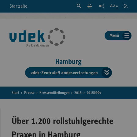
Suche
Seite
RSS
Startseite
Feed
einblenden
Drucken
abonni
Schrift
/
ausblenden
der
Menü
Seite
ändern
Hamburg
vdek-Zentrale/Landesvertretungen
Verband
der
Ersatzka
Start
Presse
Pressemitteilungen
2015
20150904
Bun
Über 1.200 rollstuhlgerechte
Praxen in Hamburg