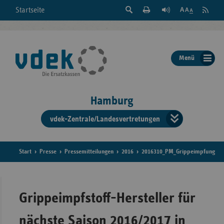
Suche
Seite
RSS
Startseite
Feed
einblenden
Drucken
abonni
Schrift
/
ausblenden
der
Menü
Seite
ändern
Hamburg
vdek-Zentrale/Landesvertretungen
Verband
der
Ersatzka
Start
Presse
Pressemitteilungen
2016
2016310_PM_Grippeimpfung
Bun
Grippeimpfstoff-Hersteller für
nächste Saison 2016/2017 in