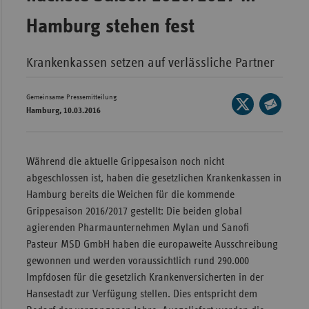
Wür
Hamburg stehen fest
Bay
Krankenkassen setzen auf verlässliche Partner
Ber
Bre
Gemeinsame Pressemitteilung
Seite
Hamburg, 10.03.2016
Ha
auf
Seite
X
Hes
per
teilen
E-
Während die aktuelle Grippesaison noch nicht
Mec
Mail
abgeschlossen ist, haben die gesetzlichen Krankenkassen in
Vo
teilen
Hamburg bereits die Weichen für die kommende
Nie
Grippesaison 2016/2017 gestellt: Die beiden global
Nor
agierenden Pharmaunternehmen Mylan und Sanofi
Wes
Pasteur MSD GmbH haben die europaweite Ausschreibung
gewonnen und werden voraussichtlich rund 290.000
Rhe
Impfdosen für die gesetzlich Krankenversicherten in der
Hansestadt zur Verfügung stellen. Dies entspricht dem
Saa