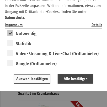
in der Fußzeile anpassen. Weitere Informationen, etwa zum
Stefanie Kreiss
Umgang mit Drittanbieter-Cookies, finden Sie unter
Verband der Ersatzkassen e. V. (vdek)
Datenschutz
.
Landesvertretung Hamburg
Impressum
Details
Tel.: 0 40 / 41 32 98 - 20
E-Mail:
stefanie.kreiss@vdek.com
Notwendig
Statistik
Seitennavigation
Seitenleiste
Auf einen Blick
mit
Video-Streaming & Live-Chat (Drittanbieter)
Pressemitteilungen
weiteren
Google (Drittanbieter)
Informationen
Kontakt und Anfahrt
Veranstaltungen
Ansprechpartner
Auswahl bestätigen
Alle bestätigen
Qualität im Krankenhaus