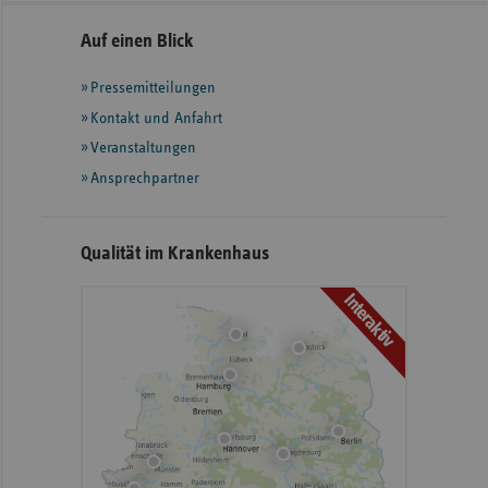
Seitennavigation
Seitenleiste
Auf einen Blick
mit
Pressemitteilungen
weiteren
Informationen
Kontakt und Anfahrt
Veranstaltungen
Ansprechpartner
Qualität im Krankenhaus
Interaktiv