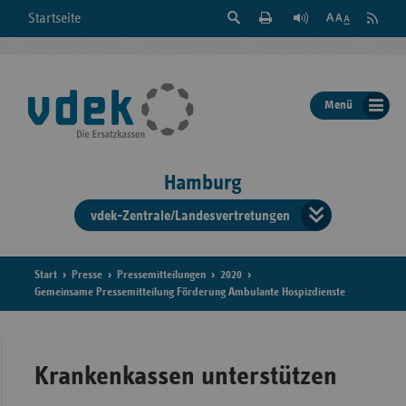
Suche
Seite
RSS
Startseite
Feed
einblenden
Drucken
abonni
Schrift
/
ausblenden
der
Menü
Seite
ändern
Hamburg
vdek-Zentrale/Landesvertretungen
Verband
der
Ersatzka
Start
Presse
Pressemitteilungen
2020
Gemeinsame Pressemitteilung Förderung Ambulante Hospizdienste
Bun
Krankenkassen unterstützen