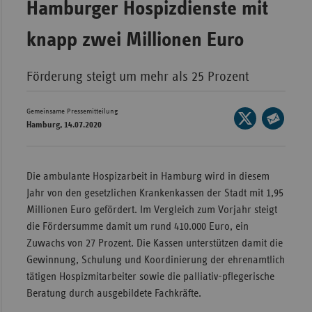
Hamburger Hospizdienste mit
Wür
knapp zwei Millionen Euro
Bay
Ber
Förderung steigt um mehr als 25 Prozent
Bre
Gemeinsame Pressemitteilung
Seite
Ha
Hamburg, 14.07.2020
auf
Seite
Hes
X
per
Mec
teilen
E-
Die ambulante Hospizarbeit in Hamburg wird in diesem
Vo
Mail
Jahr von den gesetzlichen Krankenkassen der Stadt mit 1,95
Nie
teilen
Millionen Euro gefördert. Im Vergleich zum Vorjahr steigt
die Fördersumme damit um rund 410.000 Euro, ein
Nor
Zuwachs von 27 Prozent. Die Kassen unterstützen damit die
Wes
Gewinnung, Schulung und Koordinierung der ehrenamtlich
Rhe
tätigen Hospizmitarbeiter sowie die palliativ-pflegerische
Beratung durch ausgebildete Fachkräfte.
Saa