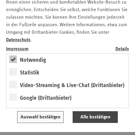
Ihnen einen sicheren und komfortablen Website-Besuch zu
Für Versicherte der gesetzlichen Krankenkassen ist die Hilfe
ermöglichen. Entscheiden Sie selbst, welche Funktionen Sie
kostenfrei. In allen Hamburger Stadtteilen stehen
zulassen möchten. Sie können Ihre Einstellungen jederzeit
ambulante Hospizdienste zur Verfügung. Die
in der Fußzeile anpassen. Weitere Informationen, etwa zum
Krankenkassen geben ihren Versicherten dazu gern weitere
Umgang mit Drittanbieter-Cookies, finden Sie unter
Auskünfte. Die häusliche Sterbebegleitung ergänzt die
Datenschutz
.
ambulanten Angebote der medizinischen und pflegerischen
Impressum
Details
Versorgung am Lebensende.
Notwendig
Gemeinsame Pressemitteilung
Statistik
Kontakt
Video-Streaming & Live-Chat (Drittanbieter)
Stefanie Kreiss
Google (Drittanbieter)
Verband der Ersatzkassen e. V. (vdek)
Landesvertretung Hamburg
Auswahl bestätigen
Alle bestätigen
Tel.: 0 40 / 41 32 98 - 20
E-Mail:
stefanie.kreiss@vdek.com