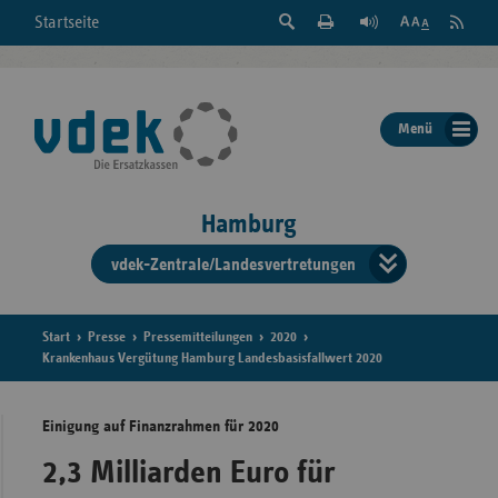
Suche
Seite
RSS
Startseite
Feed
einblenden
Drucken
abonni
Schrift
/
ausblenden
der
Menü
Seite
ändern
Hamburg
vdek-Zentrale/Landesvertretungen
Verband
der
Ersatzka
Start
Presse
Pressemitteilungen
2020
Krankenhaus Vergütung Hamburg Landesbasisfallwert 2020
Einigung auf Finanzrahmen für 2020
Bun
2,3 Milliarden Euro für