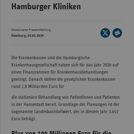
Hamburger Kliniken
Wür
Bay
Ber
Gemeinsame Pressemitteilung
Seite
Hamburg, 03.03.2020
auf
Bre
Seite
X
per
Ha
teilen
E-
Die Krankenkassen und die Hamburgische
Hes
Mail
Krankenhausgesellschaft haben sich für das Jahr 2020 auf
teilen
Mec
einen Finanzrahmen für Krankenhausbehandlungen
Vo
geeinigt. Danach stellen die gesetzlichen Krankenkassen
rund 1,8 Milliarden Euro für
Nie
die stationäre Behandlung von Patientinnen und Patienten
Nor
in der Hansestadt bereit. Grundlage der Planungen ist der
Wes
sogenannte Landesbasisfallwert, der in diesem Jahr 3.657
Rhe
Euro beträgt.
Saa
Plus von 100 Millionen Euro für die