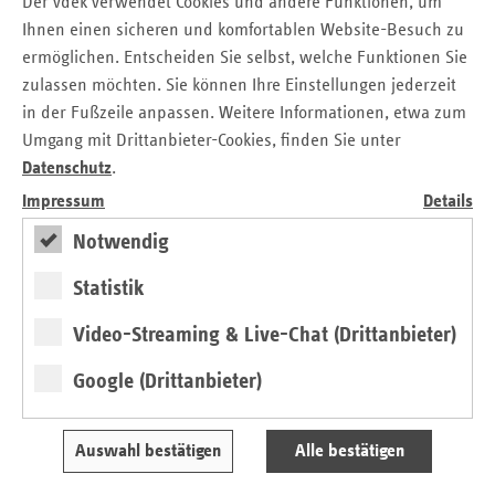
Der vdek verwendet Cookies und andere Funktionen, um
Bundeslands bestimmt wird. Er dient der Berechnung
Ihnen einen sicheren und komfortablen Website-Besuch zu
einzelner Fallpauschalen, also jenem Betrag, der
ermöglichen. Entscheiden Sie selbst, welche Funktionen Sie
beispielsweise für einen Kaiserschnitt oder eine
zulassen möchten. Sie können Ihre Einstellungen jederzeit
Herzoperation den Krankenkassen in Rechnung gestellt
in der Fußzeile anpassen. Weitere Informationen, etwa zum
wird. Der überwiegende Teil der Klinikleistungen wird nach
Umgang mit Drittanbieter-Cookies, finden Sie unter
diesem System bezahlt. Die Krankenhäuser in der
Datenschutz
.
Hansestadt versorgten den aktuellsten Zahlen zufolge 2018
Impressum
Details
weit über 500.000 Patientinnen und Patienten.
Notwendig
Statistik
Video-Streaming & Live-Chat (Drittanbieter)
Gemeinsame Pressemitteilung
Google (Drittanbieter)
Kontakt
Auswahl bestätigen
Alle bestätigen
Stefanie Kreiss
Verband der Ersatzkassen e. V. (vdek)