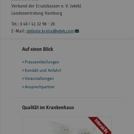
Verband der Ersatzkassen e. V. (vdek)
Landesvertretung Hamburg
Tel.: 0 40 / 41 32 98 - 20
E-Mail:
stefanie.kreiss@vdek.com
Seitennavigation
Seitenleiste
Auf einen Blick
mit
Pressemitteilungen
weiteren
Informationen
Kontakt und Anfahrt
Veranstaltungen
Ansprechpartner
Qualität im Krankenhaus
Interaktiv