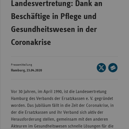
Landesvertretung: Dank an
Wür
Beschäftige in Pflege und
Bay
Gesundheitswesen in der
Ber
Bre
Coronakrise
Ha
Hes
Pressemitteilung
Seite
Mec
Hamburg, 23.04.2020
auf
Vo
Seite
X
per
Nie
teilen
E-
Vor 30 Jahren, im April 1990, ist die Landesvertretung
Nor
Mail
Hamburg des Verbands der Ersatzkassen e. V. gegründet
Wes
teilen
worden. Das Jubiläum fällt in die Zeit der Coronakrise, in
Rhe
der die Ersatzkassen und ihr Verband sich aktiv der
Herausforderung stellen, gemeinsam mit den anderen
Akteuren im Gesundheitswesen schnelle Lösungen für die
Saa