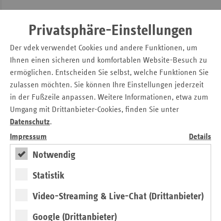
Die Landesvertretung schätzt das große Engagement der
vielen Ärztinnen und Ärzte, Krankenhausbeschäftigen und
Privatsphäre-Einstellungen
Pflegekräfte sehr, die derzeit in der Versorgung unter
Der vdek verwendet Cookies und andere Funktionen, um
Corona-Bedingungen hervorragende Arbeit leisten und
Ihnen einen sicheren und komfortablen Website-Besuch zu
dankt ihnen dafür. „Unser Dank geht auch an alle
ermöglichen. Entscheiden Sie selbst, welche Funktionen Sie
Vertragspartner und Leistungserbringer, mit denen wir
zulassen möchten. Sie können Ihre Einstellungen jederzeit
momentan die Rahmenbedingungen zur Sicherung der
Versorgung vorbereiten“, betonte Kathrin Herbst.
in der Fußzeile anpassen. Weitere Informationen, etwa zum
Umgang mit Drittanbieter-Cookies, finden Sie unter
Besondere regionale
Datenschutz
.
Impressum
Details
Versorgungsverträge
Notwendig
Die sechs Ersatzkassen – Techniker Krankenkasse (TK),
BARMER,
Statistik
DAK-Gesundheit, KKH Kaufmännische Krankenkasse, hkk –
Handelskrankenkasse und HEK - Hanseatische
Video-Streaming & Live-Chat (Drittanbieter)
Krankenkasse - vertreten rund 926.000 Menschen in
Google (Drittanbieter)
Hamburg. Damit sind sie die mit Abstand größte Kassenart