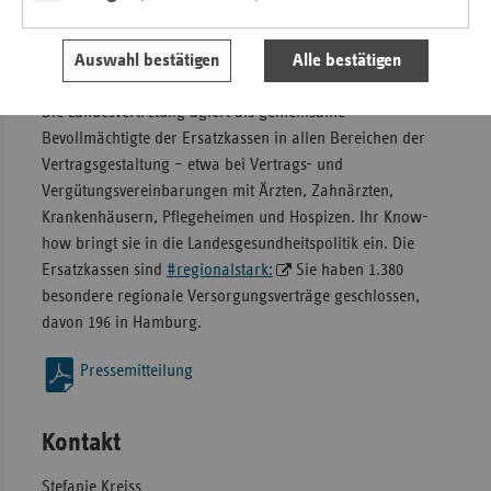
im Stadtstaat. Knapp 58 Prozent aller gesetzlich
versicherten Hamburgerinnen und Hamburger sind bei
Auswahl bestätigen
Alle bestätigen
ihnen versichert.
Die Landesvertretung agiert als gemeinsame
Bevollmächtigte der Ersatzkassen in allen Bereichen der
Vertragsgestaltung – etwa bei Vertrags- und
Vergütungsvereinbarungen mit Ärzten, Zahnärzten,
Krankenhäusern, Pflegeheimen und Hospizen. Ihr Know-
how bringt sie in die Landesgesundheitspolitik ein. Die
Ersatzkassen sind
#regionalstark:
Sie haben 1.380
besondere regionale Versorgungsverträge geschlossen,
davon 196 in Hamburg.
Pressemitteilung
Kontakt
Stefanie Kreiss