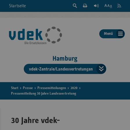
Suche
Seite
RSS
Startseite
Feed
einblenden
Drucken
abonni
Schrift
/
ausblenden
der
Menü
Seite
ändern
Hamburg
vdek-Zentrale/Landesvertretungen
Verband
der
Ersatzka
Start
Presse
Pressemitteilungen
2020
Pressemitteilung 30 Jahre Landesvertretung
Bun
30 Jahre vdek-