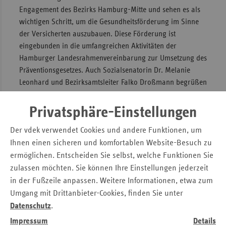
Engagement des Bezirks Hamburg-Mitte und sehen es als
wichtigen Schritt, um die Gesundheitsförderung im Sinne
der Versicherten auszubauen. Diese Förderung ist
eingebunden in die umfangreichen Aktivitäten der
Hamburger Landesrahmenvereinbarung zur Umsetzung des
Präventionsgesetzes. Auch Sozialsenatorin Dr. Melanie
Leonhard und Bezirksamtsleiter Falko Droßmann begrüßen
den Start des Programms.
Privatsphäre-Einstellungen
Dr. Melanie Leonhard
, Senatorin für Arbeit, Gesundheit,
Soziales, Familie und Integration: „Unterschiedliche
Der vdek verwendet Cookies und andere Funktionen, um
Lebenslagen sollten nicht zu unterschiedlichen Chancen auf
Ihnen einen sicheren und komfortablen Website-Besuch zu
ein gesundes Leben führen. Oft genug haben sie aber doch
ermöglichen. Entscheiden Sie selbst, welche Funktionen Sie
Auswirkungen darauf. Wenn beispielsweise das Geld in der
zulassen möchten. Sie können Ihre Einstellungen jederzeit
Familie knapp ist, braucht es oft noch besseren Zugang zu
in der Fußzeile anpassen. Weitere Informationen, etwa zum
Angeboten der Gesundheitsförderung. Mit dem
Umgang mit Drittanbieter-Cookies, finden Sie unter
Förderprogramm der Krankenkassen können solche
Datenschutz
.
hilfreichen Angebote verstärkt und aufgebaut werden.“
Impressum
Details