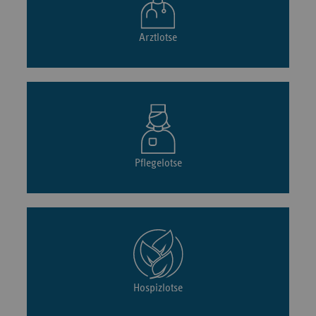
Arztlotse
Pflegelotse
Hospizlotse