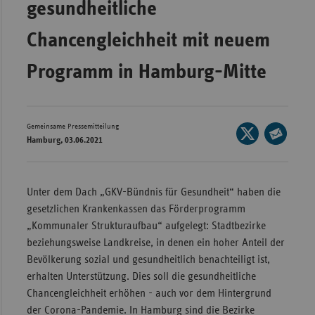
gesundheitliche
Wür
Chancengleichheit mit neuem
Bay
Programm in Hamburg-Mitte
Ber
Bre
Ha
Gemeinsame Pressemitteilung
Seite
Hes
Hamburg, 03.06.2021
auf
Seite
X
Mec
per
teilen
Vo
E-
Unter dem Dach „GKV-Bündnis für Gesundheit“ haben die
Mail
Nie
gesetzlichen Krankenkassen das Förderprogramm
teilen
„Kommunaler Strukturaufbau“ aufgelegt: Stadtbezirke
Nor
beziehungsweise Landkreise, in denen ein hoher Anteil der
Wes
Bevölkerung sozial und gesundheitlich benachteiligt ist,
Rhe
erhalten Unterstützung. Dies soll die gesundheitliche
Chancengleichheit erhöhen - auch vor dem Hintergrund
der Corona-Pandemie. In Hamburg sind die Bezirke
Saa