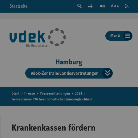
Suche
Seite
RSS
Startseite
Feed
einblenden
Drucken
abonni
Schrift
/
ausblenden
der
Menü
Seite
ändern
Hamburg
vdek-Zentrale/Landesvertretungen
Verband
der
Ersatzka
Start
Presse
Pressemitteilungen
2021
Gemeinsame PM Gesundheitliche Chancengleichheit
Bun
Krankenkassen fördern